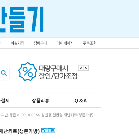
인
회원가입
장바구니
마이페이지
주문조회
<
>
춤결제
상품리뷰
Q & A
-피난-생존
> GP-3003AN 성인용 일반형 재난키트(생존가방)
형 재난키트(생존가방)