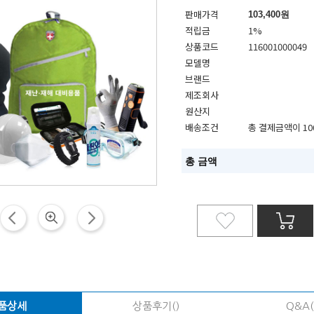
판매가격
103,400
원
적립금
1%
상품코드
116001000049
모델명
브랜드
제조회사
원산지
배송조건
총 결제금액이 10
총 금액
품상세
상품후기()
Q&A(