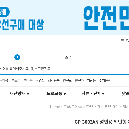
로그
4
쿨링
5
탄력봉
6
오토스
춘하복
쿨조끼
쿨타올
식염정
냉각용품
안전모
안전화
차단봉
주차블럭
7
추락
8
선풍기
재난방재
도로교통
의류ㆍ단체
맞
▼
▼
▼
9
코브
10
코오롱
Home
>
구급/구명/소방/재난
>
재난-피난-대피
>
재난
1
서큘레이터
2
K2-106
GP-3003AN 성인용 일반
3
조끼