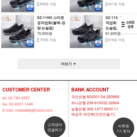
858원 적립
607원 적립
SZ-116N 스타젠
SZ-115 스타젠 경
경작업화(블랙-경
작업화(블랙-메쉬.
량.논슬립)
논슬립)
70,500원
61,600원
705원 적립
616원 적립
더보기 ▼
CUSTOMER CENTER
BANK ACCOUNT
국민은행 802001-04-283969
tel. 02-783-5557
하나은행 239-910032-32604
fax. 02-6007-1448
농협은행 302-1477-8600-11
E-mail. nowsafety@naver.com
예금주 박연화(안전만들기)
고객센터
비회원
연결하기
1:1 문의