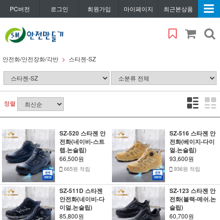
PC버전
로그인
회원가입
마이페이지
최근본상품
안전화/안전장화/각반
스타젠-SZ
정렬
SZ-520 스타젠 안
SZ-516 스타젠 안
전화(네이비-스트
전화(베이지-다이
랩.논슬립)
얼.논슬립)
66,500원
93,600원
665원 적립
936원 적립
SZ-511D 스타젠
SZ-123 스타젠 안
안전화(네이비-다
전화(블랙-메쉬.논
이얼.논슬립)
슬립)
85,800원
60,700원