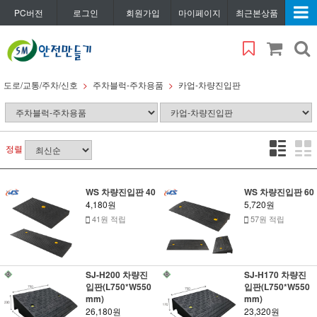
PC버전
로그인
회원가입
마이페이지
최근본상품
도로/교통/주차/신호
주차블럭-주차용품
카업-차량진입판
정렬
WS 차량진입판 40
WS 차량진입판 60
4,180원
5,720원
41원 적립
57원 적립
SJ-H200 차량진
SJ-H170 차량진
입판(L750*W550
입판(L750*W550
mm)
mm)
26,180원
23,320원