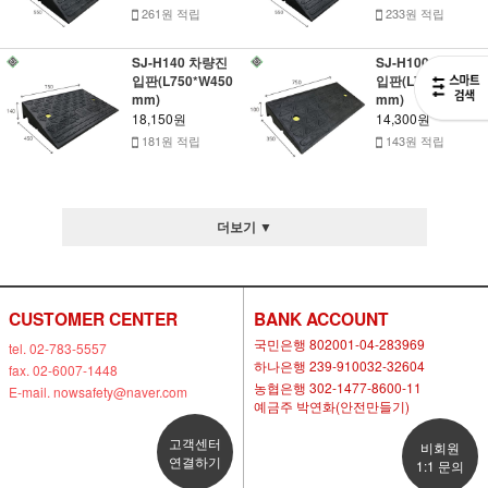
261원 적립
233원 적립
SJ-H140 차량진
SJ-H100 차량진
입판(L750*W450
입판(L750*W350
mm)
mm)
18,150원
14,300원
181원 적립
143원 적립
더보기 ▼
CUSTOMER CENTER
BANK ACCOUNT
국민은행 802001-04-283969
tel. 02-783-5557
하나은행 239-910032-32604
fax. 02-6007-1448
농협은행 302-1477-8600-11
E-mail. nowsafety@naver.com
예금주 박연화(안전만들기)
고객센터
비회원
연결하기
1:1 문의