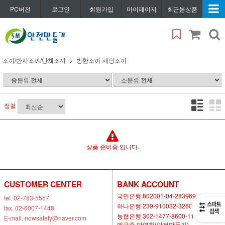
PC버전
로그인
회원가입
마이페이지
최근본상품
조끼/반사조끼/단체조끼
방한조끼-패딩조끼
정렬
상품 준비중 입니다.
CUSTOMER CENTER
BANK ACCOUNT
국민은행 802001-04-283969
tel. 02-783-5557
하나은행 239-910032-32604
fax. 02-6007-1448
농협은행 302-1477-8600-11
E-mail. nowsafety@naver.com
예금주 박연화(안전만들기)