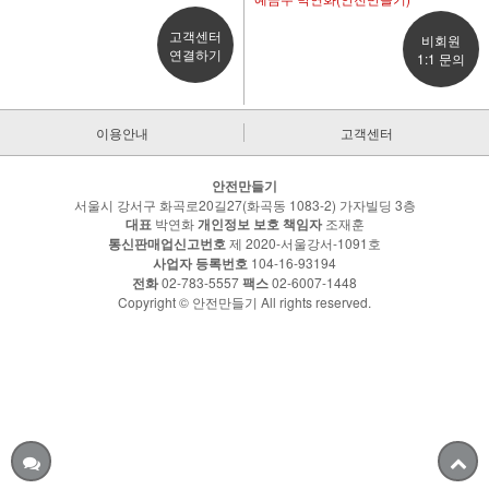
고객센터
비회원
연결하기
1:1 문의
이용안내
고객센터
안전만들기
서울시 강서구 화곡로20길27(화곡동 1083-2) 가자빌딩 3층
대표
박연화
개인정보 보호 책임자
조재훈
통신판매업신고번호
제 2020-서울강서-1091호
사업자 등록번호
104-16-93194
전화
02-783-5557
팩스
02-6007-1448
Copyright © 안전만들기 All rights reserved.