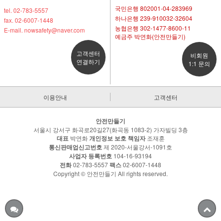
국민은행 802001-04-283969
tel. 02-783-5557
하나은행 239-910032-32604
fax. 02-6007-1448
농협은행 302-1477-8600-11
E-mail. nowsafety@naver.com
예금주 박연화(안전만들기)
고객센터
비회원
연결하기
1:1 문의
이용안내
고객센터
안전만들기
서울시 강서구 화곡로20길27(화곡동 1083-2) 가자빌딩 3층
대표
박연화
개인정보 보호 책임자
조재훈
통신판매업신고번호
제 2020-서울강서-1091호
사업자 등록번호
104-16-93194
전화
02-783-5557
팩스
02-6007-1448
Copyright © 안전만들기 All rights reserved.