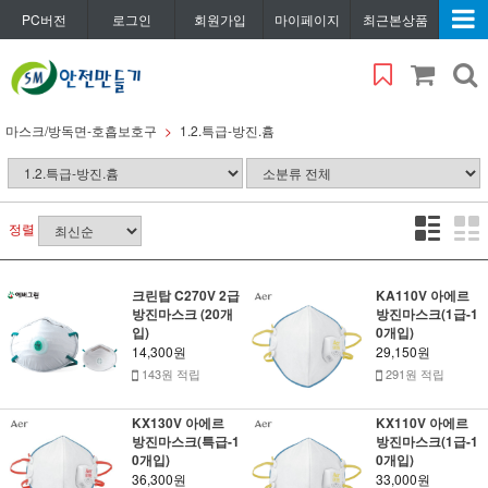
PC버전
로그인
회원가입
마이페이지
최근본상품
마스크/방독면-호흡보호구
1.2.특급-방진.흄
정렬
크린탑 C270V 2급
KA110V 아에르
방진마스크 (20개
방진마스크(1급-1
입)
0개입)
14,300원
29,150원
143원 적립
291원 적립
KX130V 아에르
KX110V 아에르
방진마스크(특급-1
방진마스크(1급-1
0개입)
0개입)
36,300원
33,000원