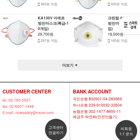
363원 적립
330원 적립
KA130V 아에르
크린탑 410V 1급
방진마스크(특급-1
방진마스크(20개
0개입)
입)
29,700원
16,500원
297원 적립
165원 적립
더보기 ▼
CUSTOMER CENTER
BANK ACCOUNT
국민은행 802001-04-283969
tel. 02-783-5557
하나은행 239-910032-32604
fax. 02-6007-1448
농협은행 302-1477-8600-11
E-mail. nowsafety@naver.com
예금주 박연화(안전만들기)
고객센터
비회원
연결하기
1:1 문의