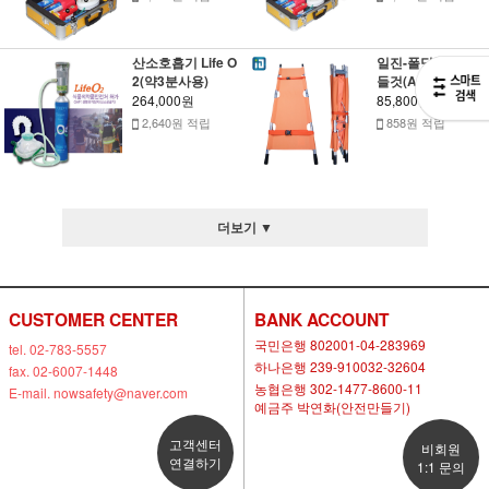
산소호흡기 Life O
일진-폴딩형 구급
2(약3분사용)
들것(AL-주황색)
264,000원
85,800원
2,640원 적립
858원 적립
더보기 ▼
CUSTOMER CENTER
BANK ACCOUNT
국민은행 802001-04-283969
tel. 02-783-5557
하나은행 239-910032-32604
fax. 02-6007-1448
농협은행 302-1477-8600-11
E-mail. nowsafety@naver.com
예금주 박연화(안전만들기)
고객센터
비회원
연결하기
1:1 문의