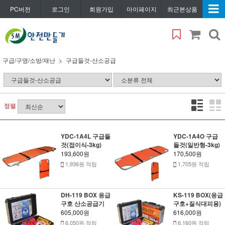
PC버전
로그인
회원가입
마이페이지
최근본상품
구급/구명/소방/재난
구급들것-산소공급
정렬
YDC-1A4L 구급들
YDC-1A4O 구급
것(접이식-3kg)
들것(일반형-3kg)
193,600원
170,500원
1,936원 적립
1,705원 적립
DH-119 BOX 응급
KS-119 BOX(응급
구호 산소공급기
구호+질식대피용)
605,000원
616,000원
6,050원 적립
6,160원 적립