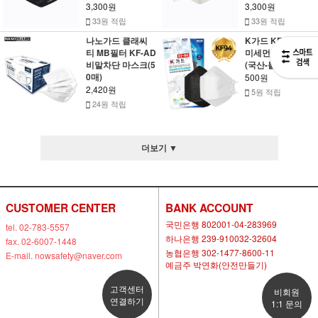
3,300원
3,300원
33원 적립
33원 적립
나노가드 클래씨
K가드 KF94 대형
티 MB필터 KF-AD
미세먼지 마스크
비말차단 마스크(5
(국산-블랙)
0매)
500원
2,420원
5원 적립
24원 적립
더보기 ▼
CUSTOMER CENTER
BANK ACCOUNT
국민은행 802001-04-283969
tel. 02-783-5557
하나은행 239-910032-32604
fax. 02-6007-1448
농협은행 302-1477-8600-11
E-mail. nowsafety@naver.com
예금주 박연화(안전만들기)
고객센터
비회원
연결하기
1:1 문의