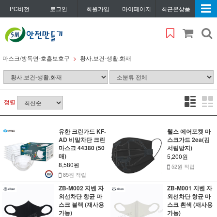
PC버전
로그인
회원가입
마이페이지
최근본상품
마스크/방독면-호흡보호구
황사.보건-생활.화재
정렬
유한 크린가드 KF-
웰스 에어포켓 마
AD 비말차단 크린
스크가드 2ea(김
마스크 44380 (50
서림방지)
매)
5,200원
8,580원
52원 적립
85원 적립
ZB-M002 지벤 자
ZB-M001 지벤 자
외선차단 항균 마
외선차단 항균 마
스크 블랙 (재사용
스크 흰색 (재사용
가능)
가능)