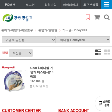
PC버전
로그인
회원가입
마이페이지
최근본상품
귀마개/귀덮개-귀보호구
귀덮개-일반형
하니웰-Honeywell
정렬
Cool Ⅱ-하니웰 귀
덮개 디스펜서(10
0조)
165,000원
1,650원 적립
CUSTOMER CENTER
BANK ACCOUNT