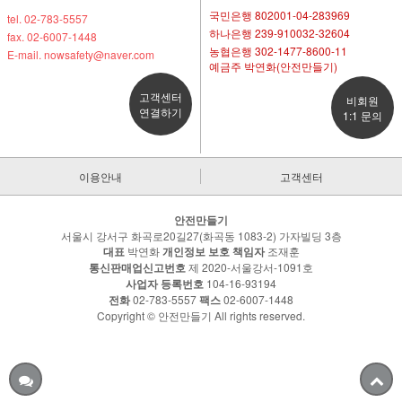
국민은행 802001-04-283969
tel. 02-783-5557
하나은행 239-910032-32604
fax. 02-6007-1448
농협은행 302-1477-8600-11
E-mail. nowsafety@naver.com
예금주 박연화(안전만들기)
고객센터
비회원
연결하기
1:1 문의
이용안내
고객센터
안전만들기
서울시 강서구 화곡로20길27(화곡동 1083-2) 가자빌딩 3층
대표
박연화
개인정보 보호 책임자
조재훈
통신판매업신고번호
제 2020-서울강서-1091호
사업자 등록번호
104-16-93194
전화
02-783-5557
팩스
02-6007-1448
Copyright © 안전만들기 All rights reserved.