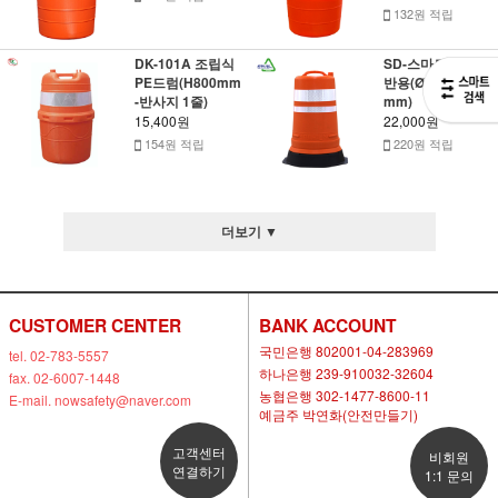
132원 적립
DK-101A 조립식
SD-스마트드럼 일
PE드럼(H800mm
반용(Ø350*H800
-반사지 1줄)
mm)
15,400원
22,000원
154원 적립
220원 적립
더보기 ▼
CUSTOMER CENTER
BANK ACCOUNT
국민은행 802001-04-283969
tel. 02-783-5557
하나은행 239-910032-32604
fax. 02-6007-1448
농협은행 302-1477-8600-11
E-mail. nowsafety@naver.com
예금주 박연화(안전만들기)
고객센터
비회원
연결하기
1:1 문의