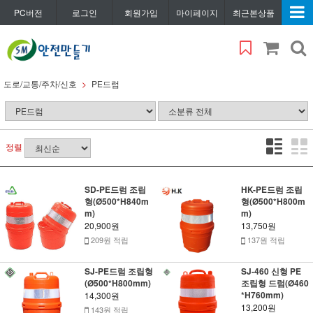
PC버전
로그인
회원가입
마이페이지
최근본상품
도로/교통/주차/신호
PE드럼
정렬
SD-PE드럼 조립
HK-PE드럼 조립
형(Ø500*H840m
형(Ø500*H800m
m)
m)
20,900원
13,750원
209원 적립
137원 적립
SJ-PE드럼 조립형
SJ-460 신형 PE
(Ø500*H800mm)
조립형 드럼(Ø460
*H760mm)
14,300원
13,200원
143원 적립