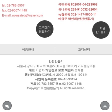
국민은행 802001-04-283969
tel. 02-783-5557
하나은행 239-910032-32604
fax. 02-6007-1448
농협은행 302-1477-8600-11
E-mail. nowsafety@naver.com
예금주 박연화(안전만들기)
고객센터
비회원
연결하기
1:1 문의
이용안내
고객센터
안전만들기
서울시 강서구 화곡로20길27(화곡동 1083-2) 가자빌딩 3층
대표
박연화
개인정보 보호 책임자
조재훈
통신판매업신고번호
제 2020-서울강서-1091호
사업자 등록번호
104-16-93194
전화
02-783-5557
팩스
02-6007-1448
Copyright © 안전만들기 All rights reserved.