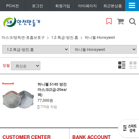
PC버전
로그인
회원가입
마이페이지
최근본상품
마스크/방독면-호흡보호구
1.2.특급-방진.흄
하니웰-Honeywell
정렬
하니웰 5140 방진
마스크(2급-20ea/
팩)
77,000원
770원 적립
CUSTOMER CENTER
BANK ACCOUNT