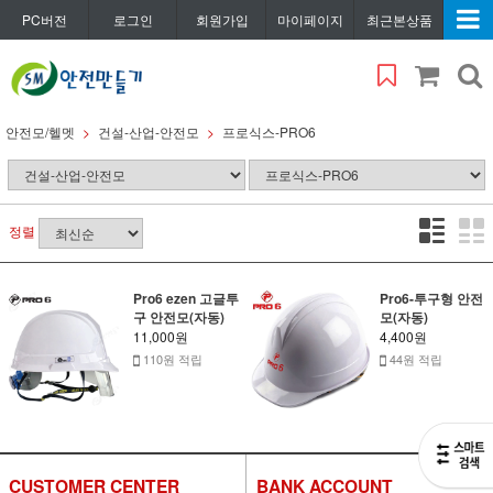
PC버전
로그인
회원가입
마이페이지
최근본상품
안전모/헬멧
건설-산업-안전모
프로식스-PRO6
정렬
Pro6 ezen 고글투
Pro6-투구형 안전
구 안전모(자동)
모(자동)
11,000원
4,400원
110원 적립
44원 적립
CUSTOMER CENTER
BANK ACCOUNT