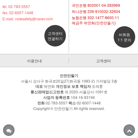
국민은행 802001-04-283969
tel. 02-783-5557
하나은행 239-910032-32604
fax. 02-6007-1448
농협은행 302-1477-8600-11
E-mail. nowsafety@naver.com
예금주 박연화(안전만들기)
고객센터
비회원
연결하기
1:1 문의
이용안내
고객센터
안전만들기
서울시 강서구 화곡로20길27(화곡동 1083-2) 가자빌딩 3층
대표
박연화
개인정보 보호 책임자
조재훈
통신판매업신고번호
제 2020-서울강서-1091호
사업자 등록번호
104-16-93194
전화
02-783-5557
팩스
02-6007-1448
Copyright © 안전만들기 All rights reserved.