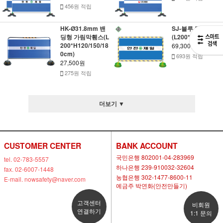
456원 적립
HK-Ø31.8mm 밴
SJ-블루 멀티휀스
딩형 가림막휀스(L
(L200*H120cm)
200*H120/150/18
69,300원
0cm)
693원 적립
27,500원
275원 적립
더보기 ▼
CUSTOMER CENTER
BANK ACCOUNT
국민은행 802001-04-283969
tel. 02-783-5557
하나은행 239-910032-32604
fax. 02-6007-1448
농협은행 302-1477-8600-11
E-mail. nowsafety@naver.com
예금주 박연화(안전만들기)
고객센터
비회원
연결하기
1:1 문의