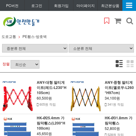
PC버전
로그인
회원가입
마이페이지
최근본상품
도로교통
PE휀스-방호벽
정렬
ANY-대형 멀티게
ANY-중형 멀티게
이트(레드-L230*H
이트(옐로우-L260
105cm)
*H97cm)
60,500원
34,100원
605원 적립
341원 적립
HK-Ø25.4mm 가
HK-Ø31.8mm 가
림막휀스(L200*H
림막휀스
100cm)
52,800원
45,650원
528원 적립