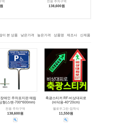
구역
전용 주차구역
0원
138,600원
많이 본 상품
낮은가격
높은가격
상품명
제조사
신제품
-장애인 주차표지판 매립
축광스티커 RF-비상대피로
딩형(스텐-700*600mm)
(바닥용-40*20cm)
전용 주차구역
옐로우그린-접착식
138,600원
11,550원