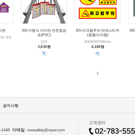
지판
NS-이동식 사다리 안전점검
NS-미끄럼주의 바닥스티커
N
표(PVC)
(원형/사각형)
판 세트
양면
Ø300/300*300mm
3,630원
4,180원
1
공지사항
고객센터
-1448
이메일
nowsafety@naver.com