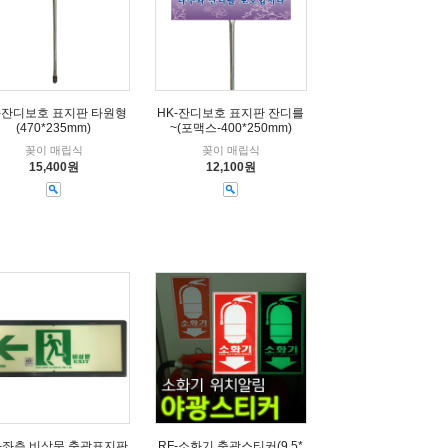
-잔디보호 표지판 타원형
HK-잔디보호 표지판 잔디를
(470*235mm)
~(포맥스-400*250mm)
꽂이 매립식
꽂이 매립식
15,400원
12,100원
-좌측 비상문 축광표지판
RF-소화기 축광스티커(9.5*