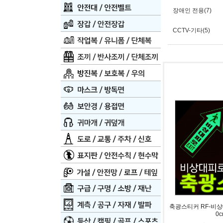
장애인 전용(7)
CCTV-기타(5)
축광스티커 RF-비상
0c