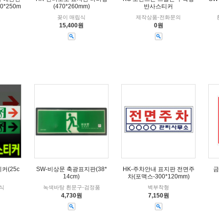
*250m
(470*260mm)
반사스티커
꽂이 매립식
제작상품-전화문의
15,400원
0원
커(25c
SW-비상문 축광표지판(38*
HK-주차안내 표지판 전면주
금
14cm)
차(포맥스-300*120mm)
식
녹색바탕 흰문구-검정품
벽부착형
4,730원
7,150원