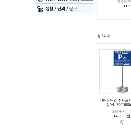
옐로우그
11,
총
34
개
HK-장애인 주차표
형(AL-700*600
전용 주차구
143,000원