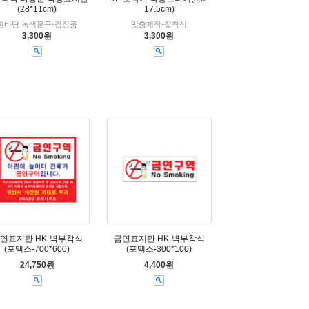
(28*11cm)
17.5cm)
흰바탕 녹색문구-검정품
맞춤제작-접착식
3,300원
3,300원
연표지판 HK-벽부착식
금연표지판 HK-벽부착식
(포맥스-700*600)
(포맥스-300*100)
24,750원
4,400원