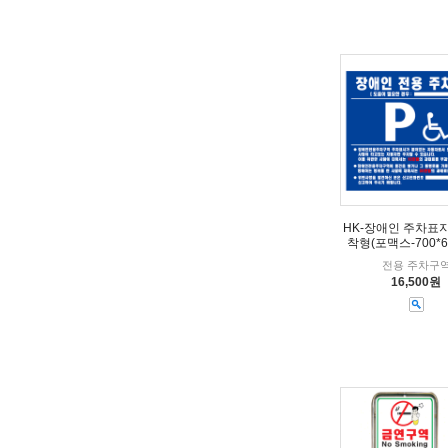
HK-장애인 주차표
착형(포맥스-700*6
전용 주차구
16,500원