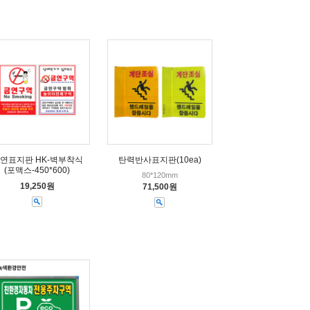
연표지판 HK-벽부착식
탄력반사표지판(10ea)
(포맥스-450*600)
80*120mm
19,250원
71,500원