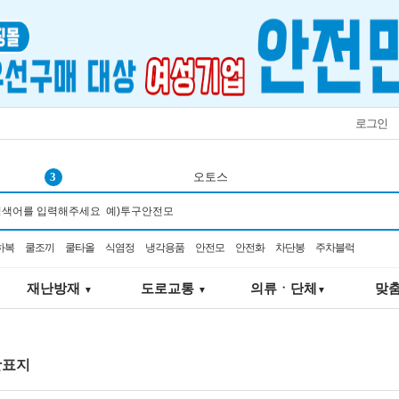
로그인
4
선풍기
5
코브
6
코오롱
하복
쿨조끼
쿨타올
식염정
냉각용품
안전모
안전화
차단봉
주차블럭
7
벨트
8
점멸
재난방재
도로교통
의류ㆍ단체
맞
▼
▼
▼
9
재난키트
10
3m 가방
1
서큘레이터
활표지
2
K2-106
3
오토스