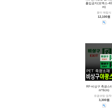
출입금지(포맥스-400
m)
꽂이 매립식
12,100원
RF-비상구 축광스티
m*8cm)
유광코팅-접착
3,300원