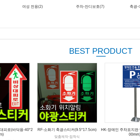
여성 전용(2)
주차-잔디보호(7)
축광-
BEST PRODUCT
대피로(바닥용-40*2
RF-소화기 축광스티커(9.5*17.5cm)
HK-장애인 주차표지판 앙
m)
00mm
맞춤제작-접착식