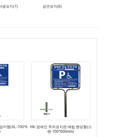
야광표지(7)
금연표지(6)
카형(AL-700*6
HK-장애인 주차표지판 매립 밴딩형(스
)
텐-700*600mm)