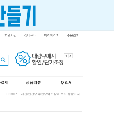
회원가입
장바구니
마이페이지
주문조회
<
>
춤결제
상품리뷰
Q & A
Home
>
표지판/안전수칙/현수막
>
장애-주차-생활표지