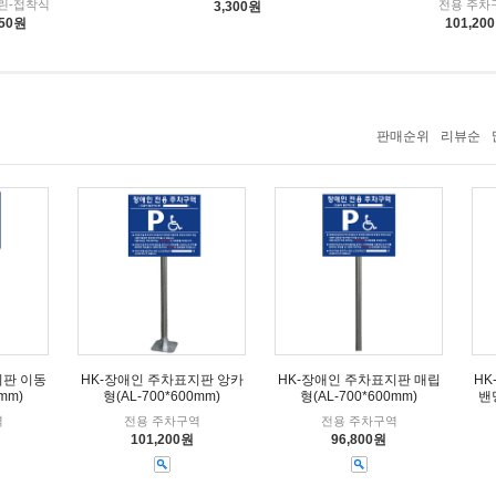
린-접착식
전용 주차
3,300원
550원
101,20
판매순위
리뷰순
지판 이동
HK-장애인 주차표지판 앙카
HK-장애인 주차표지판 매립
HK
mm)
형(AL-700*600mm)
형(AL-700*600mm)
밴
역
전용 주차구역
전용 주차구역
101,200원
96,800원