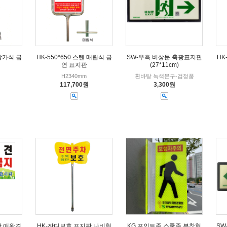
 앙카식 금
HK-550*650 스텐 매립식 금
SW-우측 비상문 축광표지판
HK
연 표지판
(27*11cm)
H2340mm
흰바탕 녹색문구-검정품
117,700원
3,300원
판 애완견
HK-잔디보호 표지판 나비형
KG 포인트존 스쿨존 부착형
SW