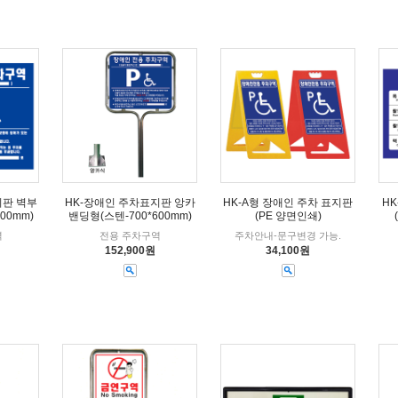
지판 벽부
HK-장애인 주차표지판 앙카
HK-A형 장애인 주차 표지판
HK
00mm)
밴딩형(스텐-700*600mm)
(PE 양면인쇄)
역
전용 주차구역
주차안내-문구변경 가능.
152,900원
34,100원