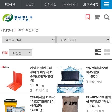
PC버전
로그인
회원가입
마이페이지
최근본상품
재난방재
수해-수방-태풍
정렬
케이투 세이프티
WS-워터댐(수막
수마기 이동식 차
이-2개입)
수막(오렌지-연결
11,550원
형)
115원 적립
162,800원
1,628원 적립
WS-이지댐 차수막
SH-40*55cm 일회
1개입(기본형/베리
용 워터댐(20매입)
어형2종)
127,600원
14,300원
1,276원 적립