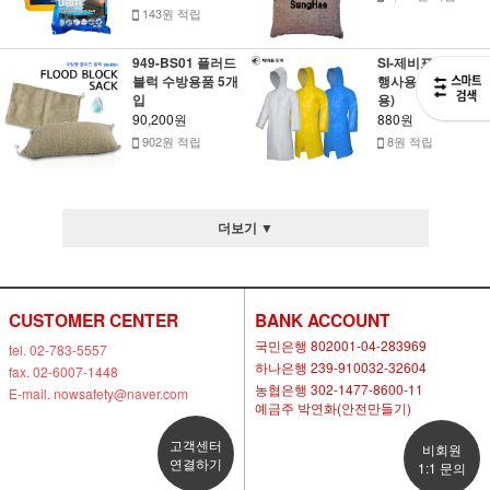
143원 적립
949-BS01 플러드
SI-제비표 일회용
블럭 수방용품 5개
행사용 우의(집회
입
용)
90,200원
880원
902원 적립
8원 적립
더보기 ▼
CUSTOMER CENTER
BANK ACCOUNT
국민은행 802001-04-283969
tel. 02-783-5557
하나은행 239-910032-32604
fax. 02-6007-1448
농협은행 302-1477-8600-11
E-mail. nowsafety@naver.com
예금주 박연화(안전만들기)
고객센터
비회원
연결하기
1:1 문의