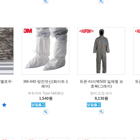
듀폰-타이벡500 일체형 보
(옐로우-
3M-440 방진덧신(화이트-1
듀
호복(그레이)
페어)
정비,도장,보수
부츠커버 Type 5&6원단
9,130원
1,540원