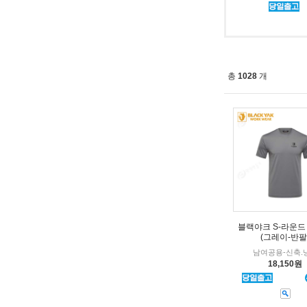
총
1028
개
블랙야크 S-라운드
(그레이-반팔
남여공용-신축.
18,150원