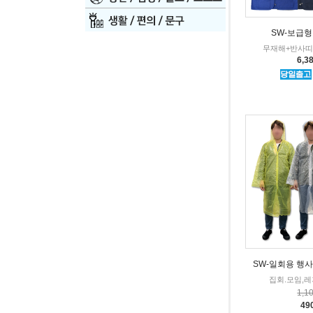
SW-보급형
무재해+반사띠
6,3
SW-일회용 행사
집회.모임,레져-
1,1
49