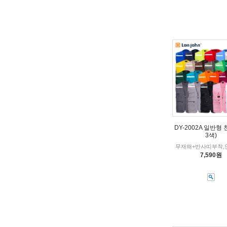
DY-2002A 일반형 
3색)
무재해+반사띠부착,
7,590원