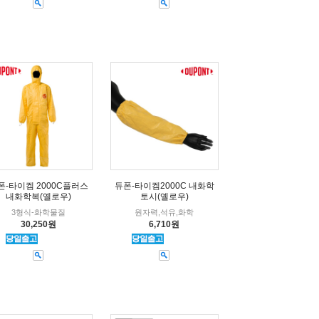
폰-타이켐 2000C플러스
듀폰-타이켐2000C 내화학
내화학복(옐로우)
토시(옐로우)
3형식-화학물질
원자력,석유,화학
30,250원
6,710원