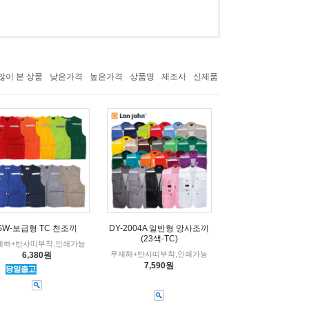
많이 본 상품
낮은가격
높은가격
상품명
제조사
신제품
SW-보급형 TC 천조끼
DY-2004A 일반형 망사조끼
(23색-TC)
재해+반사띠부착,인쇄가능
무재해+반사띠부착,인쇄가능
6,380원
7,590원