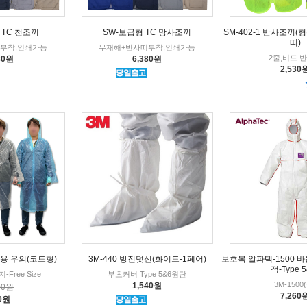
 TC 천조끼
SW-보급형 TC 망사조끼
SM-402-1 반사조끼
띠)
부착,인쇄가능
무재해+반사띠부착,인쇄가능
2줄,비드 
80원
6,380원
2,530
용 우의(코트형)
3M-440 방진덧신(화이트-1페어)
보호복 알파텍-1500 
적-Type 5
Free Size
부츠커버 Type 5&6원단
3M-1500
1,540원
00원
7,260
0원