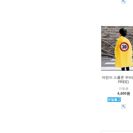
어린이 스쿨존 우비
FREE)
아동용
4,400원