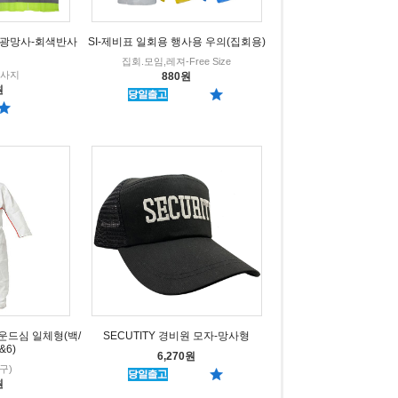
(형광망사-회색반사
SI-제비표 일회용 행사용 우의(집회용)
집회.모임,레져-Free Size
반사지
880원
원
바운드심 일체형(백/
SECUTITY 경비원 모자-망사형
&6)
6,270원
(구)
원