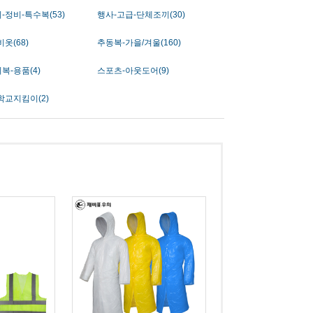
-정비-특수복(53)
행사-고급-단체조끼(30)
옷(68)
추동복-가을/겨울(160)
복-용품(4)
스포츠-아웃도어(9)
학교지킴이(2)