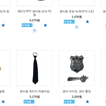
 모자-망
SECUTITY 경비원 모자-TC
경비용 견장-녹색(무지-1조)
경
형
1,430원
6,270원
슬형
경비용 넥타이-자동타입
경비 타이핀, 경비 흉장
5,170원
2,200원