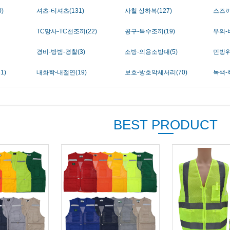
)
셔츠-티셔츠(131)
사철 상하복(127)
스즈끼
TC망사-TC천조끼(22)
공구-특수조끼(19)
우의-비
경비-방범-경찰(3)
소방-의용소방대(5)
민방위
1)
내화학-내절연(19)
보호-방호악세서리(70)
녹색-
BEST PRODUCT