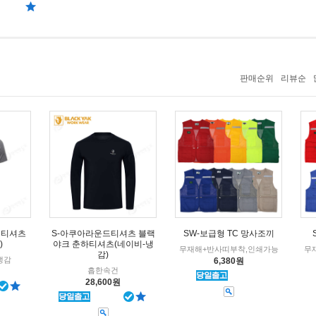
판매순위
리뷰순
 티셔츠
S-아쿠아라운드티셔츠 블랙
SW-보급형 TC 망사조끼
)
야크 춘하티셔츠(네이비-냉
무재해+반사띠부착,인쇄가능
무
감)
냉감
6,380원
흡한속건
28,600원