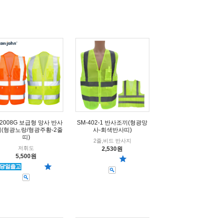
SM-402-1 반사조끼(형광망
-2008G 보급형 망사 반사
사-회색반사띠)
(형광노랑/형광주황-2줄
띠)
2줄,비드 반사지
저휘도
2,530원
5,500원