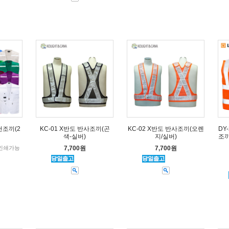
KC-01 X반도 반사조끼(곤
KC-02 X반도 반사조끼(오렌
천조끼(2
DY
색-실버)
지/실버)
조끼
7,700원
7,700원
인쇄가능