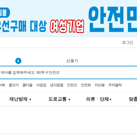
로그인
4
선풍기
5
코브
6
코오롱
하복
쿨조끼
쿨타올
식염정
냉각용품
안전모
안전화
차단봉
주차블럭
7
벨트
8
점멸
재난방재
도로교통
의류ㆍ단체
맞
▼
▼
▼
9
재난키트
10
3m 가방
1
서큘레이터
2
K2-106
3
오토스