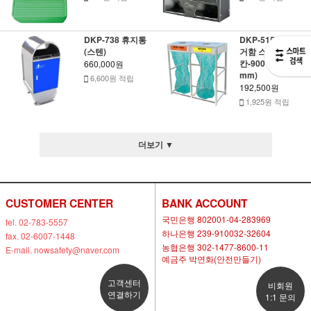
DKP-738 휴지통
DKP-515 분리수
(스텐)
거함 스텐덮개형(2
칸-900*450*h950
660,000원
mm)
6,600원 적립
192,500원
1,925원 적립
더보기 ▼
CUSTOMER CENTER
BANK ACCOUNT
국민은행 802001-04-283969
tel. 02-783-5557
하나은행 239-910032-32604
fax. 02-6007-1448
농협은행 302-1477-8600-11
E-mail. nowsafety@naver.com
예금주 박연화(안전만들기)
고객센터
비회원
연결하기
1:1 문의