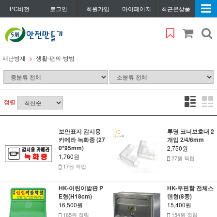
PC버전
로그인
회원가입
마이페이지
최근본상품
재난방재
생활-편의-방범
정렬
보안표지 감시용
투명 코너보호대 2
카메라 녹화중 (27
개입 2/4/6mm
0*95mm)
2,750원
1,760원
27원 적립
17원 적립
HK-어린이발판 P
HK-우편함 전체스
E형(H18cm)
텐형(8종)
16,500원
15,400원
165원 적립
154원 적립