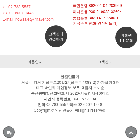
국민은행 802001-04-283969
tel. 02-783-5557
하나은행 239-910032-32604
fax. 02-6007-1448
농협은행 302-1477-8600-11
E-mail. nowsafety@naver.com
예금주 박연화(안전만들기)
고객센터
비회원
연결하기
1:1 문의
이용안내
고객센터
안전만들기
서울시 강서구 화곡로20길27(화곡동 1083-2) 가자빌딩 3층
대표
박연화
개인정보 보호 책임자
조재훈
통신판매업신고번호
제 2020-서울강서-1091호
사업자 등록번호
104-16-93194
전화
02-783-5557
팩스
02-6007-1448
Copyright © 안전만들기 All rights reserved.