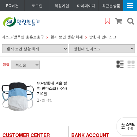
PC버전
로그인
회원가입
마이페이지
최근본상품
마스크/방독면-호흡보호구
황사.보건-생활.화재
방한대-면마스크
정렬
SS-방한대 겨울 방
한 면마스크 (국산)
710원
7원 적립
CUSTOMER CENTER
BANK ACCOUNT