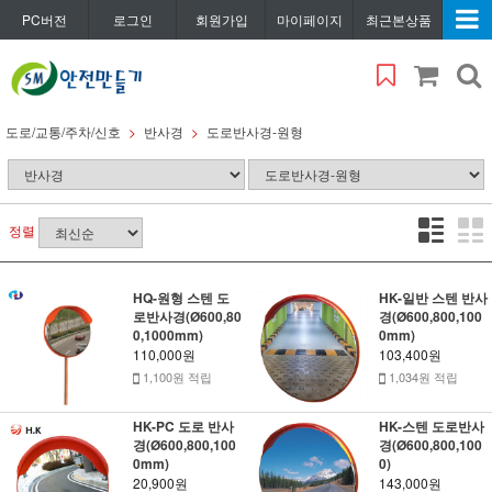
PC버전
로그인
회원가입
마이페이지
최근본상품
도로/교통/주차/신호
반사경
도로반사경-원형
정렬
HQ-원형 스텐 도
HK-일반 스텐 반사
로반사경(Ø600,80
경(Ø600,800,100
0,1000mm)
0mm)
110,000원
103,400원
1,100원 적립
1,034원 적립
HK-PC 도로 반사
HK-스텐 도로반사
경(Ø600,800,100
경(Ø600,800,100
0mm)
0)
20,900원
143,000원