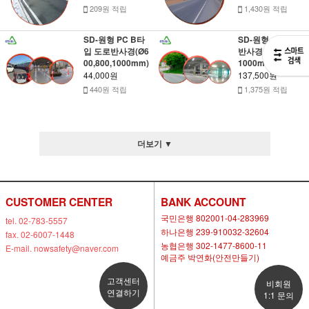
209원 적립
1,430원 적립
SD-원형 PC B타
SD-원형 스텐 도로
입 도로반사경(Ø6
반사경(Ø600,800,
00,800,1000mm)
1000mm)
44,000원
137,500원
440원 적립
1,375원 적립
더보기 ▼
CUSTOMER CENTER
BANK ACCOUNT
국민은행 802001-04-283969
tel. 02-783-5557
하나은행 239-910032-32604
fax. 02-6007-1448
농협은행 302-1477-8600-11
E-mail. nowsafety@naver.com
예금주 박연화(안전만들기)
고객센터
비회원
연결하기
1:1 문의