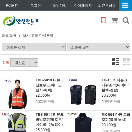
PC버전
로그인
회원가입
마이페이지
최근본상품
피복/의류
행사-고급-단체조끼
정렬
TBS-5013 티뷰크
TC-1501 티뷰크
신호수 조끼(F.오
메쉬조끼(네이비/
렌지-메쉬)
블랙-경량)
22,000원
30,800원
220원 적립
308원 적립
TBS-5011 티뷰크
MK-554 마커 고급
방범조끼(옐로우/
조끼(블랙-낚시)
네이비-수납용이)
23,100원
25,300원
231원 적립