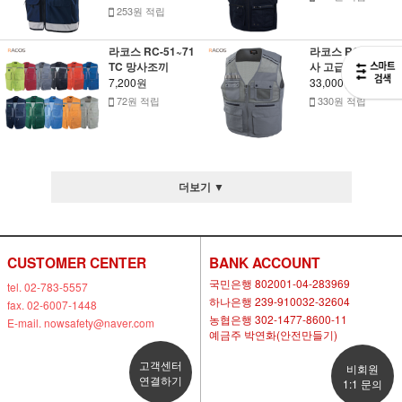
253원 적립
라코스 RC-51~71
라코스 RC-912 망
TC 망사조끼
사 고급조끼
7,200원
33,000원
72원 적립
330원 적립
더보기 ▼
CUSTOMER CENTER
BANK ACCOUNT
국민은행 802001-04-283969
tel. 02-783-5557
하나은행 239-910032-32604
fax. 02-6007-1448
농협은행 302-1477-8600-11
E-mail. nowsafety@naver.com
예금주 박연화(안전만들기)
고객센터
비회원
연결하기
1:1 문의