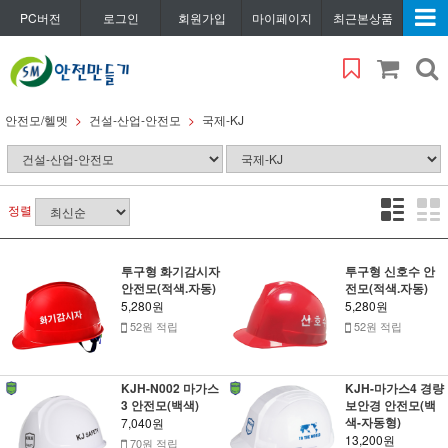
PC버전
로그인
회원가입
마이페이지
최근본상품
안전모/헬멧
건설-산업-안전모
국제-KJ
정렬
투구형 화기감시자
투구형 신호수 안
안전모(적색.자동)
전모(적색.자동)
5,280원
5,280원
52원 적립
52원 적립
KJH-N002 마가스
KJH-마가스4 경량
3 안전모(백색)
보안경 안전모(백
색-자동형)
7,040원
13,200원
70원 적립