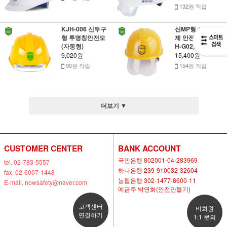
132원 적립
KJH-006 신투구
신MP형 보안경 국
형 투명창안전모
제 안전모(자동.KJ
(자동형)
H-G02)
9,020원
15,400원
90원 적립
154원 적립
더보기 ▼
CUSTOMER CENTER
BANK ACCOUNT
국민은행 802001-04-283969
tel. 02-783-5557
하나은행 239-910032-32604
fax. 02-6007-1448
농협은행 302-1477-8600-11
E-mail. nowsafety@naver.com
예금주 박연화(안전만들기)
고객센터
비회원
연결하기
1:1 문의