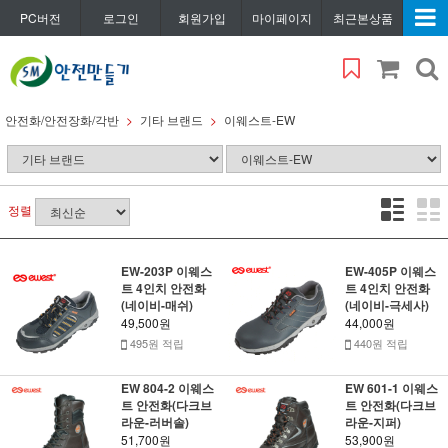
PC버전
로그인
회원가입
마이페이지
최근본상품
안전화/안전장화/각반
기타 브랜드
이웨스트-EW
정렬
EW-203P 이웨스
EW-405P 이웨스
트 4인치 안전화
트 4인치 안전화
(네이비-매쉬)
(네이비-극세사)
49,500원
44,000원
495원 적립
440원 적립
EW 804-2 이웨스
EW 601-1 이웨스
트 안전화(다크브
트 안전화(다크브
라운-러버솔)
라운-지퍼)
51,700원
53,900원