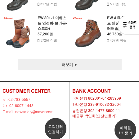
517원 적립
539원 적립
EW 801-1 이웨스
EW AIR-5 이웨스
트 안전화(브라운-
트 안전화(브라운-
쇼트화)
러버솔)
57,200원
46,750원
572원 적립
467원 적립
더보기 ▼
CUSTOMER CENTER
BANK ACCOUNT
국민은행 802001-04-283969
tel. 02-783-5557
하나은행 239-910032-32604
fax. 02-6007-1448
농협은행 302-1477-8600-11
E-mail. nowsafety@naver.com
예금주 박연화(안전만들기)
고객센터
비회원
연결하기
1:1 문의