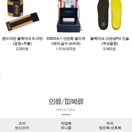
밴드각반 블랙야크 S-각반
SSEDA-1 안전화 털이개
블랙야크-고탄성PU 인솔
(검정+주황)
(에어,살수,브러쉬)
(쿠션깔창)
3,300원
1,518,000원
3,960원
안전화.장화 바로가기
.
조끼
작업복
우의
반사조끼
유니폼
방진복.보호복