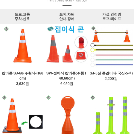
도로.교통
표지.차단
가설.안전망
주차.신호
안내.장애
로프.테이프
칼라콘 SJ-68(주황색-H68
SW-접이식 칼라콘(주황 H
SJ-5선 콘걸이대(국산-5색)
cm)
40,60cm)
2,200원
3,630원
6,050원