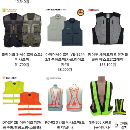
12,540원
블랙야크 S-세이프베스트2
아이더세이프티 VE-S244
케이투 세이프티 리유저블
망사조끼
2/3 춘하조끼(차콜,라이트
쿨링 베스트2(그레이)
카키)
51,700원
133,100원
38,500원
KC-02 X반도 반사조끼(오
SM-306 X반도 반사조끼
DY-2012B 어린이조끼(형
렌지/실버)
(곤색망사-형광띠)
광주황/형광노랑-스트랩)