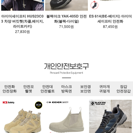
아이더세이프티 HUS23C0
블랙야크 YAK-405D 안전
ES 614(BE-베이지) 아이더
3 차양 버킷햇(차콜,베이지,
화(블랙-다이얼)
세이프티 안전화
라이트카키)
71,500원
87,450원
27,830원
안전화
안전모
안전대
마스크
보안경
귀마개
장갑
안전장화
헬멧
안전벨트
방독면
보안면
귀덮개
안전장갑