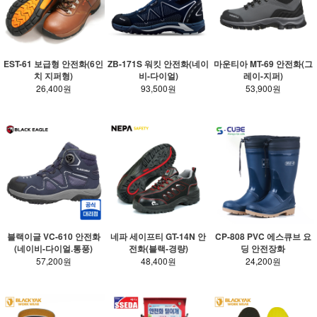
EST-61 보급형 안전화(6인
ZB-171S 워킷 안전화(네이
마운티아 MT-69 안전화(그
치 지퍼형)
비-다이얼)
레이-지퍼)
26,400원
93,500원
53,900원
블랙이글 VC-610 안전화
네파 세이프티 GT-14N 안
CP-808 PVC 에스큐브 요
(네이비-다이얼.통풍)
전화(블랙-경량)
딩 안전장화
57,200원
48,400원
24,200원