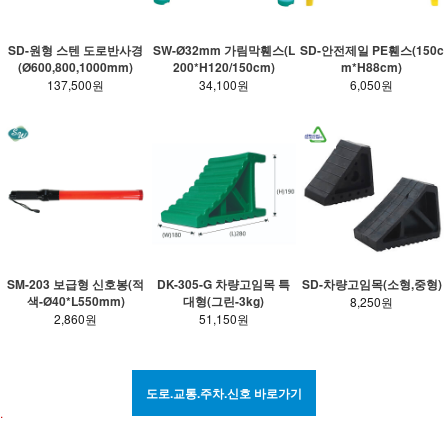
SD-원형 스텐 도로반사경
SW-Ø32mm 가림막휀스(L
SD-안전제일 PE휀스(150c
(Ø600,800,1000mm)
200*H120/150cm)
m*H88cm)
137,500원
34,100원
6,050원
SM-203 보급형 신호봉(적
DK-305-G 차량고임목 특
SD-차량고임목(소형,중형)
색-Ø40*L550mm)
대형(그린-3kg)
8,250원
2,860원
51,150원
도로.교통.주차.신호 바로가기
.