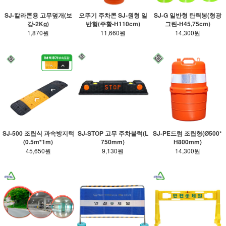
SJ-칼라콘용 고무덮개(보
오뚜기 주차콘 SJ-원형 일
SJ-G 일반형 탄력봉(형광
강-2Kg)
반형(주황-H110cm)
그린-H45,75cm)
1,870원
11,660원
14,300원
SJ-500 조립식 과속방지턱
SJ-STOP 고무 주차블럭(L
SJ-PE드럼 조립형(Ø500*
(0.5m*1m)
750mm)
H800mm)
45,650원
9,130원
14,300원