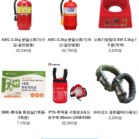
ABC-3.3kg 분말소화기(수
ABC-3.3kg 분말소화기(국
소화기받침대 SW-3.3kg 1
입-일반범용)
산-일반범용)
구용(적색)
20,240원
20,790원
2,200원
SME-휴대용 화장실(1회용-
PTS-투척용 구명로프&드
파라코드 생존팔찌(다용도)
3회분)
로우백 Ø8mm (20M/30M)
2,200원
7,150원
22,000원