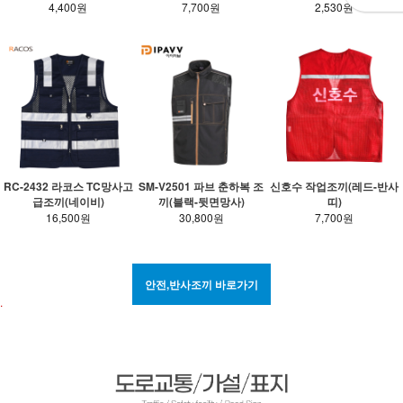
7,700원
2,530원
4,400원
RC-2432 라코스 TC망사고
SM-V2501 파브 춘하복 조
신호수 작업조끼(레드-반사
급조끼(네이비)
끼(블랙-뒷면망사)
띠)
16,500원
30,800원
7,700원
안전,반사조끼 바로가기
.