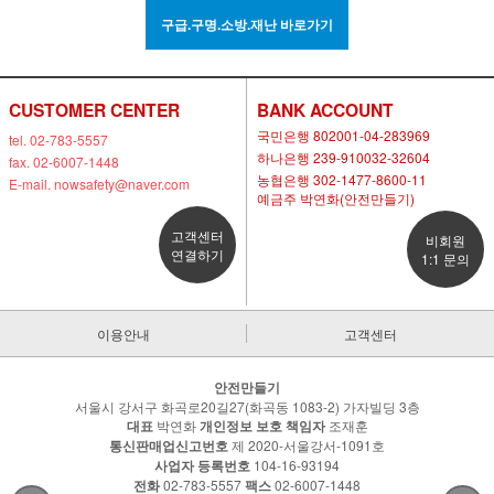
구급.구명.소방.재난 바로가기
CUSTOMER CENTER
BANK ACCOUNT
국민은행 802001-04-283969
tel. 02-783-5557
하나은행 239-910032-32604
fax. 02-6007-1448
농협은행 302-1477-8600-11
E-mail. nowsafety@naver.com
예금주 박연화(안전만들기)
고객센터
비회원
연결하기
1:1 문의
이용안내
고객센터
안전만들기
서울시 강서구 화곡로20길27(화곡동 1083-2) 가자빌딩 3층
대표
박연화
개인정보 보호 책임자
조재훈
통신판매업신고번호
제 2020-서울강서-1091호
사업자 등록번호
104-16-93194
전화
02-783-5557
팩스
02-6007-1448