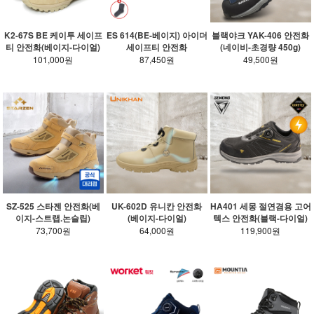
K2-67S BE 케이투 세이프
ES 614(BE-베이지) 아이더
블랙야크 YAK-406 안전화
티 안전화(베이지-다이얼)
세이프티 안전화
(네이비-초경량 450g)
101,000원
87,450원
49,500원
SZ-525 스타젠 안전화(베
UK-602D 유니칸 안전화
HA401 세몽 절연겸용 고어
이지-스트랩.논슬립)
(베이지-다이얼)
텍스 안전화(블랙-다이얼)
73,700원
64,000원
119,900원