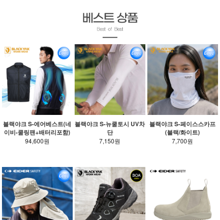
블랙야크 S-에어베스트(네
블랙야크 S-뉴쿨토시 UV차
블랙야크 S-페이스스카프
이비-쿨링팬+배터리포함)
단
(블랙/화이트)
94,600원
7,150원
7,700원