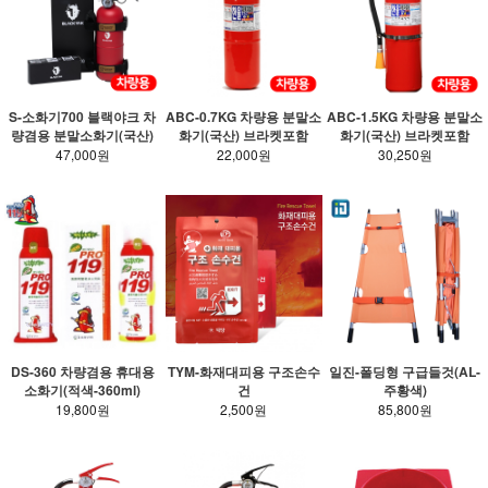
S-소화기700 블랙야크 차
ABC-0.7KG 차량용 분말소
ABC-1.5KG 차량용 분말소
량겸용 분말소화기(국산)
화기(국산) 브라켓포함
화기(국산) 브라켓포함
47,000원
22,000원
30,250원
DS-360 차량겸용 휴대용
TYM-화재대피용 구조손수
일진-폴딩형 구급들것(AL-
소화기(적색-360ml)
건
주황색)
19,800원
2,500원
85,800원