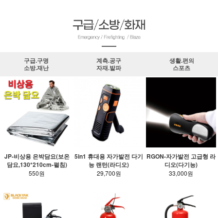
구급.구명
계측.공구
생활.편의
소방.재난
자재.발파
스포츠
JP-비상용 은박담요(보온
5in1 휴대용 자가발전 다기
RGON-자가발전 고급형 라
담요,130*210cm-펼침)
능 랜턴(라디오)
디오(다기능)
550원
29,700원
33,000원