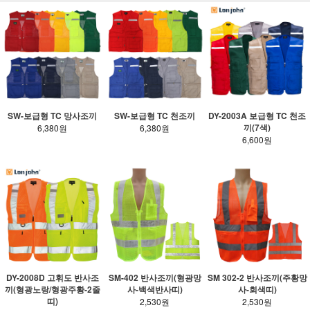
SW-보급형 TC 망사조끼
SW-보급형 TC 천조끼
DY-2003A 보급형 TC 천조
끼(7색)
6,380원
6,380원
6,600원
SM-402 반사조끼(형광망
SM 302-2 반사조끼(주황망
DY-2008D 고휘도 반사조
사-백색반사띠)
사-회색띠)
끼(형광노랑/형광주황-2줄
띠)
2,530원
2,530원