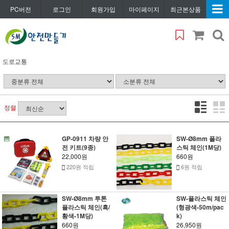
PC버전
로그인
회원가입
마이페이지
최근본상품
도로교통
정렬
GP-0911 차량 안
SW-Ø8mm 플라
전 키트(9종)
스틱 체인(1M당)
22,000원
660원
220원 적립
6원 적립
SW-Ø8mm 투톤
SW-플라스틱 체인
플라스틱 체인(흑/
(형광색-50m/pac
황색-1M당)
k)
660원
26,950원