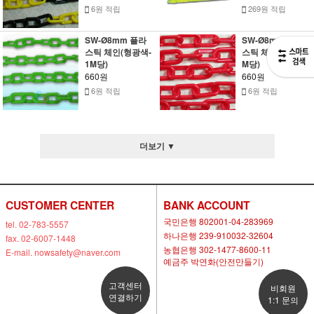
6원 적립
269원 적립
SW-Ø8mm 플라
SW-Ø8mm 플라
스틱 체인(형광색-
스틱 체인(빨강-1
1M당)
M당)
660원
660원
6원 적립
6원 적립
더보기 ▼
CUSTOMER CENTER
BANK ACCOUNT
국민은행 802001-04-283969
tel. 02-783-5557
하나은행 239-910032-32604
fax. 02-6007-1448
농협은행 302-1477-8600-11
E-mail. nowsafety@naver.com
예금주 박연화(안전만들기)
고객센터
비회원
연결하기
1:1 문의