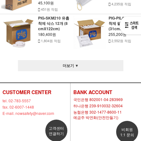
45,100원
4,235원 적립
451원 적립
PIG-SKM210 유흡
PIG-PIL405 유흡
착제 삭스 12개 (8
착제 필로우 10개
cmX122cm)
(31cmX31cm)
180,400원
255,200원
1,804원 적립
2,552원 적립
더보기 ▼
CUSTOMER CENTER
BANK ACCOUNT
국민은행 802001-04-283969
tel. 02-783-5557
하나은행 239-910032-32604
fax. 02-6007-1448
농협은행 302-1477-8600-11
E-mail. nowsafety@naver.com
예금주 박연화(안전만들기)
고객센터
비회원
연결하기
1:1 문의