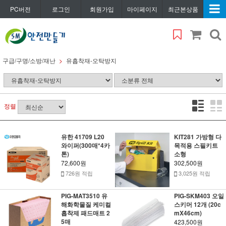
PC버전
로그인
회원가입
마이페이지
최근본상품
구급/구명/소방/재난
유흡착재-오탁방지
정렬
유한 41709 L20
KIT281 가방형 다
와이퍼(300매*4카
목적용 스필키트
톤)
소형
72,600원
302,500원
726원 적립
3,025원 적립
PIG-MAT3510 유
PIG-SKM403 오일
해화학물질 케미컬
스키머 12개 (20c
흡착제 패드매트 2
mX46cm)
5매
423,500원