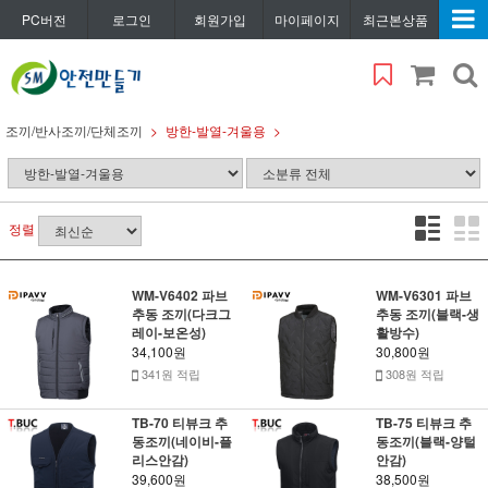
PC버전
로그인
회원가입
마이페이지
최근본상품
조끼/반사조끼/단체조끼
방한-발열-겨울용
정렬
WM-V6402 파브
WM-V6301 파브
추동 조끼(다크그
추동 조끼(블랙-생
레이-보온성)
활방수)
34,100원
30,800원
341원 적립
308원 적립
TB-70 티뷰크 추
TB-75 티뷰크 추
동조끼(네이비-플
동조끼(블랙-양털
리스안감)
안감)
39,600원
38,500원