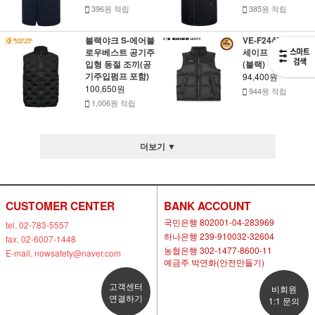
396원 적립
385원 적립
블랙야크 S-에어블
VE-F2447 아이더
로우베스트 공기주
세이프티 추동조끼
입형 동절 조끼(공
(블랙)
기주입펌프 포함)
94,400원
100,650원
944원 적립
1,006원 적립
더보기 ▼
CUSTOMER CENTER
BANK ACCOUNT
국민은행 802001-04-283969
tel. 02-783-5557
하나은행 239-910032-32604
fax. 02-6007-1448
농협은행 302-1477-8600-11
E-mail. nowsafety@naver.com
예금주 박연화(안전만들기)
고객센터
비회원
연결하기
1:1 문의