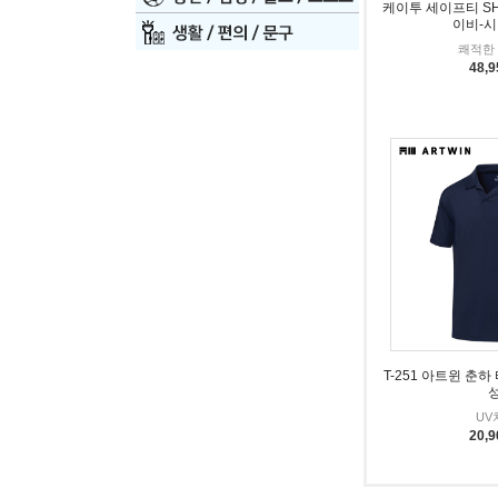
케이투 세이프티 SH
이비-시
쾌적한
48,
T-251 아트윈 춘
성
UV
20,