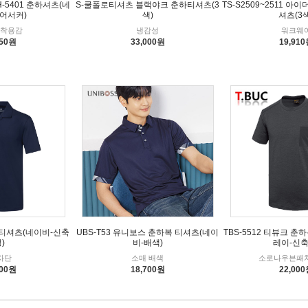
-5401 춘하셔츠(네
S-쿨폴로티셔츠 블랙야크 춘하티셔츠(3
TS-S2509~2511 
어서커)
색)
셔츠(3색
 착용감
냉감성
워크웨
950원
33,000원
19,91
UBS-T53 유니보스 춘하복 티셔츠(네이
하 티셔츠(네이비-신축
TBS-5512 티뷰크 
비-배색)
)
레이-신축
소매 배색
차단
소로나우븐패
18,700원
900원
22,00