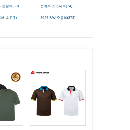
-순찰복(30)
정비복-스즈끼복(74)
어-속옷(1)
2027 F/W-추동복(373)