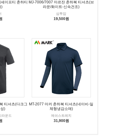
아이더세이프티 춘하티
MJ-7006/7007 마르잔 춘하복 티셔츠(브
)
라운/화이트-신속건조)
어
삼투압
0원
19,500원
춘하복 티셔츠(다크그
MT-2077 마커 춘하복 티셔츠(네이비-일
성)
체형냉감소매)
치라운드
메쉬스트레치
0원
31,900원