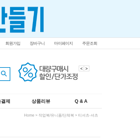
회원가입
장바구니
마이페이지
주문조회
<
>
춤결제
상품리뷰
Q & A
Home
>
작업복/유니폼/단체복
>
티셔츠-셔츠