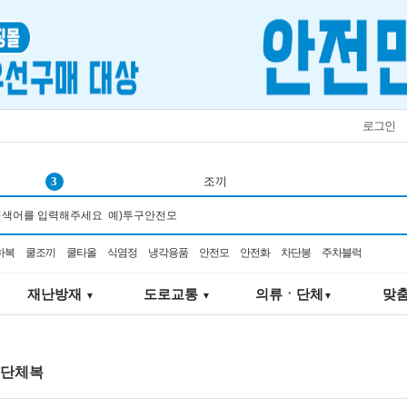
로그인
3
조끼
4
쿨링
5
탄력봉
하복
쿨조끼
쿨타올
식염정
냉각용품
안전모
안전화
차단봉
주차블럭
6
추락
7
선풍기
재난방재
도로교통
의류ㆍ단체
맞
▼
▼
▼
8
코브
9
헤드랜턴
10
소화기
/단체복
1
서큘레이터
2
K2-106