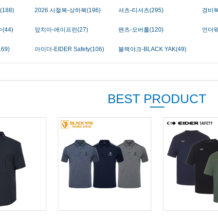
(188)
2026 사철복-상하복(196)
셔츠-티셔츠(295)
경비복
(44)
앞치마-에이프런(27)
팬츠-오버롤(120)
언더웨
69)
아이더-EIDER Safety(106)
블랙야크-BLACK YAK(49)
BEST PRODUCT