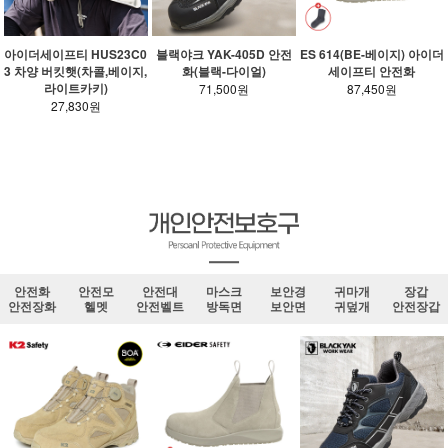
아이더세이프티 HUS23C0
블랙야크 YAK-405D 안전
ES 614(BE-베이지) 아이더
3 차양 버킷햇(차콜,베이지,
화(블랙-다이얼)
세이프티 안전화
라이트카키)
71,500원
87,450원
27,830원
안전화
안전모
안전대
마스크
보안경
귀마개
장갑
안전장화
헬멧
안전벨트
방독면
보안면
귀덮개
안전장갑