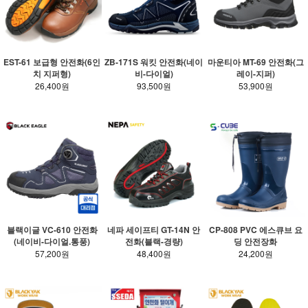
EST-61 보급형 안전화(6인
ZB-171S 워킷 안전화(네이
마운티아 MT-69 안전화(그
치 지퍼형)
비-다이얼)
레이-지퍼)
26,400원
93,500원
53,900원
블랙이글 VC-610 안전화
네파 세이프티 GT-14N 안
CP-808 PVC 에스큐브 요
(네이비-다이얼.통풍)
전화(블랙-경량)
딩 안전장화
57,200원
48,400원
24,200원