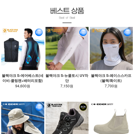
블랙야크 S-에어베스트(네
블랙야크 S-뉴쿨토시 UV차
블랙야크 S-페이스스카프
이비-쿨링팬+배터리포함)
단
(블랙/화이트)
94,600원
7,150원
7,700원