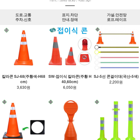
도로.교통
표지.차단
가설.안전망
주차.신호
안내.장애
로프.테이프
칼라콘 SJ-68(주황색-H68
SW-접이식 칼라콘(주황 H
SJ-5선 콘걸이대(국산-5색)
cm)
40,60cm)
2,200원
3,630원
6,050원