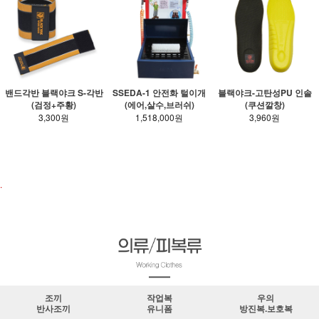
밴드각반 블랙야크 S-각반
SSEDA-1 안전화 털이개
블랙야크-고탄성PU 인솔
(검정+주황)
(에어,살수,브러쉬)
(쿠션깔창)
3,300원
1,518,000원
3,960원
안전화.장화 바로가기
.
조끼
작업복
우의
반사조끼
유니폼
방진복.보호복