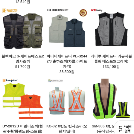
12,540원
블랙야크 S-세이프베스트2
아이더세이프티 VE-S244
케이투 세이프티 리유저블
망사조끼
2/3 춘하조끼(차콜,라이트
쿨링 베스트2(그레이)
카키)
51,700원
133,100원
38,500원
KC-02 X반도 반사조끼(오
SM-306 X반도 반사조끼
DY-2012B 어린이조끼(형
렌지/실버)
(곤색망사-형광띠)
광주황/형광노랑-스트랩)