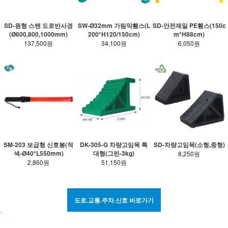
SD-원형 스텐 도로반사경
SW-Ø32mm 가림막휀스(L
SD-안전제일 PE휀스(150c
(Ø600,800,1000mm)
200*H120/150cm)
m*H88cm)
137,500원
34,100원
6,050원
SM-203 보급형 신호봉(적
DK-305-G 차량고임목 특
SD-차량고임목(소형,중형)
색-Ø40*L550mm)
대형(그린-3kg)
8,250원
2,860원
51,150원
도로.교통.주차.신호 바로가기
.