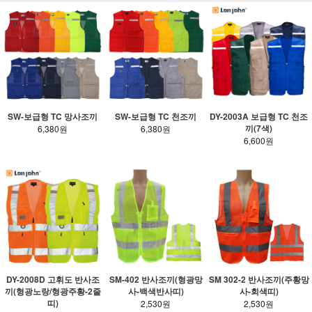
SW-보급형 TC 망사조끼
SW-보급형 TC 천조끼
DY-2003A 보급형 TC 천조
끼(7색)
6,380원
6,380원
6,600원
SM-402 반사조끼(형광망
SM 302-2 반사조끼(주황망
DY-2008D 고휘도 반사조
사-백색반사띠)
사-회색띠)
끼(형광노랑/형광주황-2줄
띠)
2,530원
2,530원