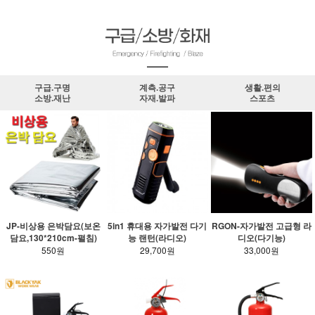
구급.구명
계측.공구
생활.편의
소방.재난
자재.발파
스포츠
JP-비상용 은박담요(보온
5in1 휴대용 자가발전 다기
RGON-자가발전 고급형 라
담요,130*210cm-펼침)
능 랜턴(라디오)
디오(다기능)
550원
29,700원
33,000원