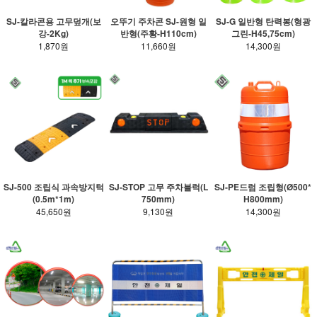
SJ-칼라콘용 고무덮개(보
오뚜기 주차콘 SJ-원형 일
SJ-G 일반형 탄력봉(형광
강-2Kg)
반형(주황-H110cm)
그린-H45,75cm)
1,870원
11,660원
14,300원
SJ-500 조립식 과속방지턱
SJ-STOP 고무 주차블럭(L
SJ-PE드럼 조립형(Ø500*
(0.5m*1m)
750mm)
H800mm)
45,650원
9,130원
14,300원