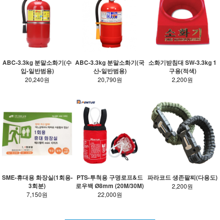
ABC-3.3kg 분말소화기(수
ABC-3.3kg 분말소화기(국
소화기받침대 SW-3.3kg 1
입-일반범용)
산-일반범용)
구용(적색)
20,240원
20,790원
2,200원
SME-휴대용 화장실(1회용-
PTS-투척용 구명로프&드
파라코드 생존팔찌(다용도)
3회분)
로우백 Ø8mm (20M/30M)
2,200원
7,150원
22,000원