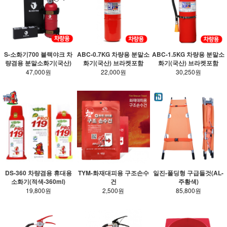
S-소화기700 블랙야크 차
ABC-0.7KG 차량용 분말소
ABC-1.5KG 차량용 분말소
량겸용 분말소화기(국산)
화기(국산) 브라켓포함
화기(국산) 브라켓포함
47,000원
22,000원
30,250원
DS-360 차량겸용 휴대용
TYM-화재대피용 구조손수
일진-폴딩형 구급들것(AL-
소화기(적색-360ml)
건
주황색)
19,800원
2,500원
85,800원