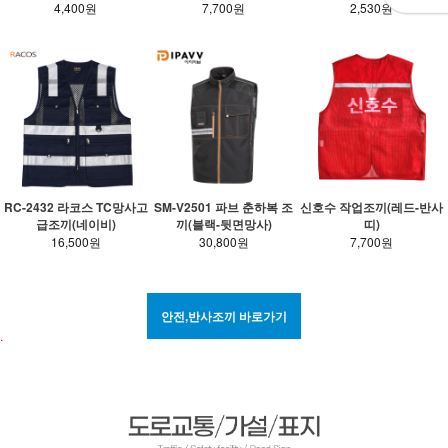
7,700원
2,530원
4,400원
RC-2432 라코스 TC망사고
SM-V2501 파브 춘하복 조
신호수 작업조끼(레드-반사
급조끼(네이비)
끼(블랙-뒷면망사)
띠)
16,500원
30,800원
7,700원
안전,반사조끼 바로가기
.