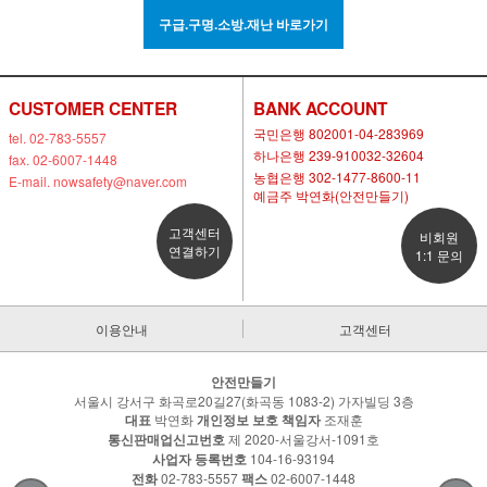
구급.구명.소방.재난 바로가기
CUSTOMER CENTER
BANK ACCOUNT
국민은행 802001-04-283969
tel. 02-783-5557
하나은행 239-910032-32604
fax. 02-6007-1448
농협은행 302-1477-8600-11
E-mail. nowsafety@naver.com
예금주 박연화(안전만들기)
고객센터
비회원
연결하기
1:1 문의
이용안내
고객센터
안전만들기
서울시 강서구 화곡로20길27(화곡동 1083-2) 가자빌딩 3층
대표
박연화
개인정보 보호 책임자
조재훈
통신판매업신고번호
제 2020-서울강서-1091호
사업자 등록번호
104-16-93194
전화
02-783-5557
팩스
02-6007-1448