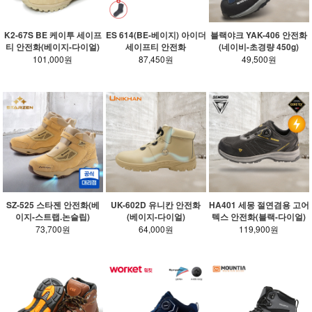
K2-67S BE 케이투 세이프
ES 614(BE-베이지) 아이더
블랙야크 YAK-406 안전화
티 안전화(베이지-다이얼)
세이프티 안전화
(네이비-초경량 450g)
101,000원
87,450원
49,500원
SZ-525 스타젠 안전화(베
UK-602D 유니칸 안전화
HA401 세몽 절연겸용 고어
이지-스트랩.논슬립)
(베이지-다이얼)
텍스 안전화(블랙-다이얼)
73,700원
64,000원
119,900원