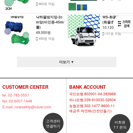
660원 적립
낙하물방지망-2c
WS-화물차안전망
m망(비인증-45m/
(화물호루)
롤)
10,120원
49,500원
101원 적립
495원 적립
더보기 ▼
CUSTOMER CENTER
BANK ACCOUNT
국민은행 802001-04-283969
tel. 02-783-5557
하나은행 239-910032-32604
fax. 02-6007-1448
농협은행 302-1477-8600-11
E-mail. nowsafety@naver.com
예금주 박연화(안전만들기)
고객센터
비회원
연결하기
1:1 문의