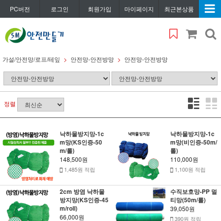
PC버전
로그인
회원가입
마이페이지
최근본상품
가설/안전망/로프/테잎
안전망-안전방망
안전망-안전방망
정렬
낙하물방지망-1c
낙하물방지망-1c
m망(KS인증-50
m망(비인증-50m/
m/롤)
롤)
148,500원
110,000원
1,485원 적립
1,100원 적립
2cm 방염 낙하물
수직보호망-PP 멀
방지망(KS인증-45
티망(50m/롤)
m/roll)
39,050원
66,000원
390원 적립