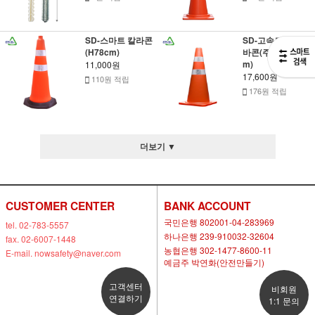
SD-스마트 칼라콘
SD-고속도로용 라
(H78cm)
바콘(주황 H75c
m)
11,000원
17,600원
110원 적립
176원 적립
더보기 ▼
CUSTOMER CENTER
BANK ACCOUNT
국민은행 802001-04-283969
tel. 02-783-5557
하나은행 239-910032-32604
fax. 02-6007-1448
농협은행 302-1477-8600-11
E-mail. nowsafety@naver.com
예금주 박연화(안전만들기)
고객센터
비회원
연결하기
1:1 문의