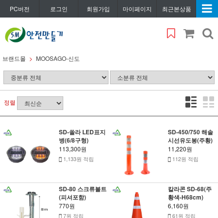
PC버전
로그인
회원가입
마이페이지
최근본상품
브랜드몰
MOOSAGO-신도
정렬
SD-쏠라 LED표지
SD-450/750 해솔
병(6/8구형)
시선유도봉(주황)
113,300원
11,220원
1,133원 적립
112원 적립
SD-80 스크류볼트
칼라콘 SD-68(주
(피셔포함)
황색-H68cm)
770원
6,160원
7원 적립
61원 적립