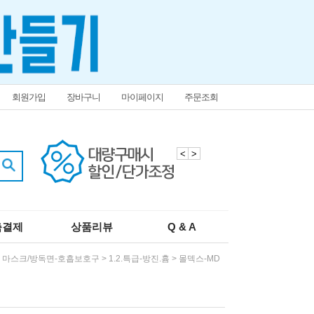
회원가입
장바구니
마이페이지
주문조회
<
>
춤결제
상품리뷰
Q & A
>
마스크/방독면-호흡보호구
>
1.2.특급-방진.흄
>
몰덱스-MD