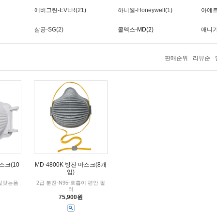
에버그린-EVER(21)
하니웰-Honeywell(1)
아에르-
삼공-SG(2)
몰덱스-MD(2)
애니가드
판매순위
리뷰순
스크(10
MD-4800K 방진 마스크(8개
입)
 잘맞는폼
2급 분진-N95-호흡이 편안 필
터
75,900원