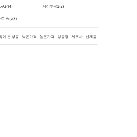
Aer(4)
케이투-K2(2)
-Any(8)
많이 본 상품
낮은가격
높은가격
상품명
제조사
신제품