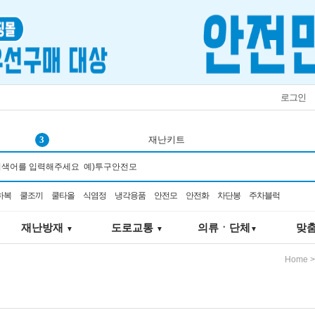
로그인
3
재난키트
4
3m 가방
5
any 구급
하복
쿨조끼
쿨타올
식염정
냉각용품
안전모
안전화
차단봉
주차블럭
6
3m 마스크 가방
7
의약외품
재난방재
도로교통
의류ㆍ단체
맞
▼
▼
▼
8
쿨링
9
조끼
Home
10
쿨링팬
1
벨트
2
차양