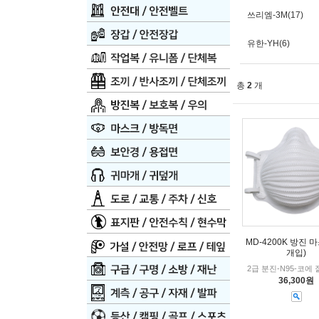
쓰리엠-3M(17)
유한-YH(6)
총
2
개
MD-4200K 방진 마
개입)
2급 분진-N95-코에
36,300원