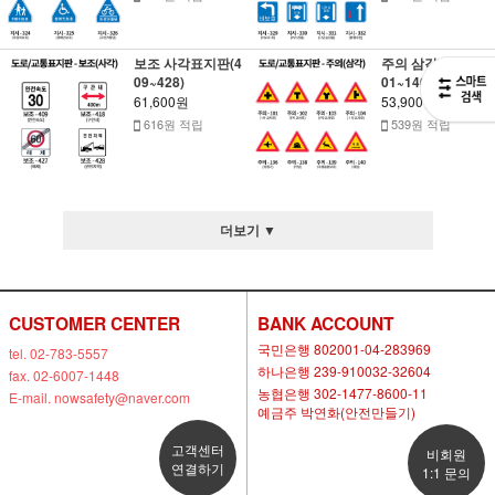
보조 사각표지판(4
주의 삼각표지판(1
09~428)
01~140)
61,600원
53,900원
616원 적립
539원 적립
더보기 ▼
CUSTOMER CENTER
BANK ACCOUNT
국민은행 802001-04-283969
tel. 02-783-5557
하나은행 239-910032-32604
fax. 02-6007-1448
농협은행 302-1477-8600-11
E-mail. nowsafety@naver.com
예금주 박연화(안전만들기)
고객센터
비회원
연결하기
1:1 문의