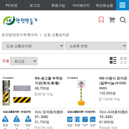
PC버전
로그인
회원가입
마이페이지
최근본상품
표지판/안전수칙/현수막
도로-교통표지판
정렬
NS-광고물 부착방
NS-이동식 표지판
지판(회색,흑/황)
(알루미늄-H1500
mm)
68,750원
132,000원
687원 적립
1,320원 적립
지시 오각표지판(3
지시 사각표지판(3
21~326)
15~332)
51,700원
61,600원
517원 적립
616원 적립