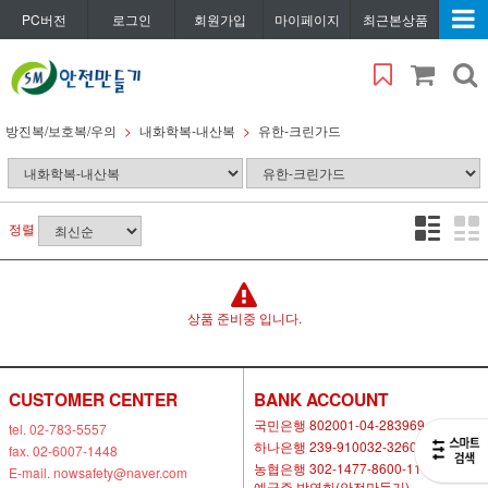
PC버전
로그인
회원가입
마이페이지
최근본상품
방진복/보호복/우의
내화학복-내산복
유한-크린가드
정렬
상품 준비중 입니다.
CUSTOMER CENTER
BANK ACCOUNT
국민은행 802001-04-283969
tel. 02-783-5557
하나은행 239-910032-32604
fax. 02-6007-1448
농협은행 302-1477-8600-11
E-mail. nowsafety@naver.com
예금주 박연화(안전만들기)