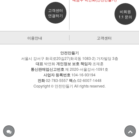
고객센터
비회원
연결하기
1:1 문의
이용안내
고객센터
안전만들기
서울시 강서구 화곡로20길27(화곡동 1083-2) 가자빌딩 3층
대표
박연화
개인정보 보호 책임자
조재훈
통신판매업신고번호
제 2020-서울강서-1091호
사업자 등록번호
104-16-93194
전화
02-783-5557
팩스
02-6007-1448
Copyright © 안전만들기 All rights reserved.