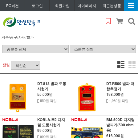
PC버전
로그인
회원가입
마이페이지
최근본상품
계측/공구/자재/발파
정렬
DT-818 발파 도통
DT-R500 발파 저
시험기
항측정기
55,000원
198,000원
550원 적립
1,980원 적립
KOBLA-M2 디지
BM-500D 디지털
털 도통시험기
발파기(500 ohm
용)
99,000원
616,000원
990원 적립