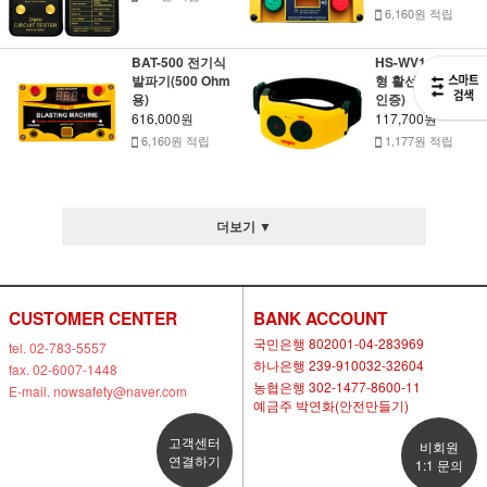
6,160원 적립
BAT-500 전기식
HS-WV1 손목밴드
발파기(500 Ohm
형 활선경보기(KC
용)
인증)
616,000원
117,700원
6,160원 적립
1,177원 적립
더보기 ▼
CUSTOMER CENTER
BANK ACCOUNT
국민은행 802001-04-283969
tel. 02-783-5557
하나은행 239-910032-32604
fax. 02-6007-1448
농협은행 302-1477-8600-11
E-mail. nowsafety@naver.com
예금주 박연화(안전만들기)
고객센터
비회원
연결하기
1:1 문의