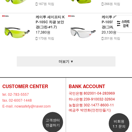
167원 적립
266원 적립
케이투 세이프티 K
케이투 세이프티 K
P-105C 차광 보안
P-105B 차광 보안
경(그린-#1.7)
경(그레이-#1.7)
17,380원
20,130원
173원 적립
201원 적립
더보기 ▼
CUSTOMER CENTER
BANK ACCOUNT
국민은행 802001-04-283969
tel. 02-783-5557
하나은행 239-910032-32604
fax. 02-6007-1448
농협은행 302-1477-8600-11
E-mail. nowsafety@naver.com
예금주 박연화(안전만들기)
고객센터
비회원
연결하기
1:1 문의