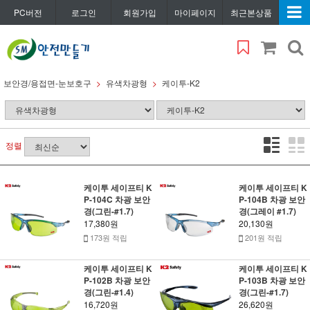
PC버전
로그인
회원가입
마이페이지
최근본상품
보안경/용접면-눈보호구
유색차광형
케이투-K2
정렬
케이투 세이프티 K
케이투 세이프티 K
P-104C 차광 보안
P-104B 차광 보안
경(그린-#1.7)
경(그레이 #1.7)
17,380원
20,130원
173원 적립
201원 적립
케이투 세이프티 K
케이투 세이프티 K
P-102B 차광 보안
P-103B 차광 보안
경(그린-#1.4)
경(그린-#1.7)
16,720원
26,620원