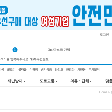
로그인
3
3m 마스크 가방
4
any 구급
5
안전블럭
하복
쿨조끼
쿨타올
식염정
냉각용품
안전모
안전화
차단봉
주차블럭
6
차양
7
안전대
재난방재
도로교통
의류ㆍ단체
맞
▼
▼
▼
8
벨트
9
쿨타월
Home
>
10
구급함
1
선풍기
2
재난키트