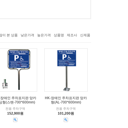
많이 본 상품
낮은가격
높은가격
상품명
제조사
신제품
-장애인 주차표지판 앙카
HK-장애인 주차표지판 앙카
딩형(스텐-700*600mm)
형(AL-700*600mm)
전용 주차구역
전용 주차구역
152,900원
101,200원