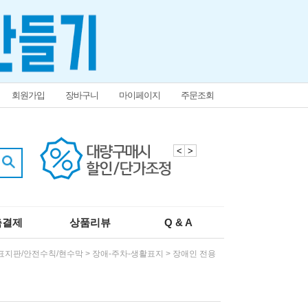
회원가입
장바구니
마이페이지
주문조회
<
>
춤결제
상품리뷰
Q & A
표지판/안전수칙/현수막
>
장애-주차-생활표지
>
장애인 전용