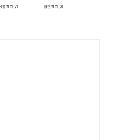
야광표지(7)
금연표지(6)