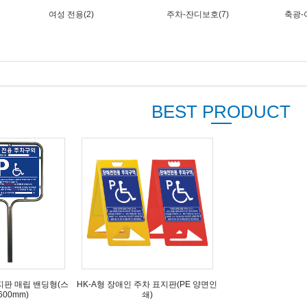
여성 전용(2)
주차-잔디보호(7)
축광-
BEST PRODUCT
지판 매립 밴딩형(스
HK-A형 장애인 주차 표지판(PE 양면인
600mm)
쇄)