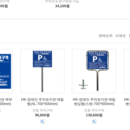
주차구역
주차안내-문구변경 가능.
600원
34,100원
판매순위
리뷰순
지판 벽부
HK-장애인 주차표지판 매립
HK-장애인 주차표지판 매립
HK
00mm)
형(AL-700*600mm)
밴딩형(스텐-700*600mm)
밴
역
전용 주차구역
전용 주차구역
96,800원
138,600원