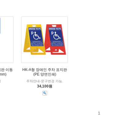
지판 이동
HK-A형 장애인 주차 표지판
mm)
(PE 양면인쇄)
역
주차안내-문구변경 가능.
34,100원
1