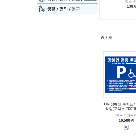
전용 
138,
총
7
개
HK-장애인 주차표
착형(포맥스-700*6
전용 주차구
16,500원