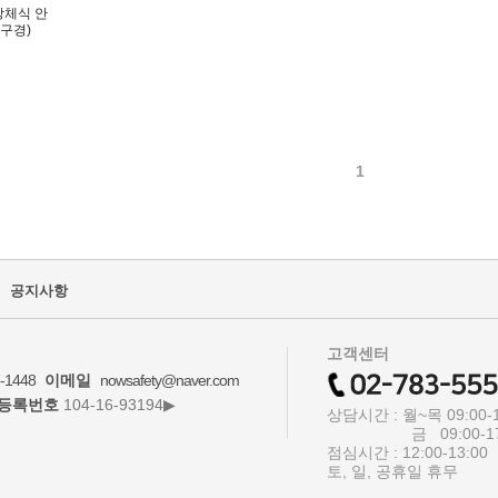
상체식 안
구경)
1
공지사항
고객센터
-1448
이메일
nowsafety@naver.com
등록번호
104-16-93194▶
상담시간 : 월~목 09:00-1
금 09:00-17:
점심시간 : 12:00-13:00
토, 일, 공휴일 휴무