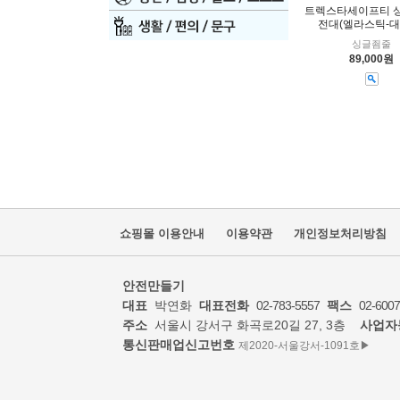
트렉스타세이프티 
전대(엘라스틱-대
싱글죔줄
89,000원
쇼핑몰 이용안내
이용약관
개인정보처리방침
안전만들기
대표
박연화
대표전화
02-783-5557
팩스
02-6007
주소
서울시 강서구 화곡로20길 27, 3층
사업자
통신판매업신고번호
제2020-서울강서-1091호▶