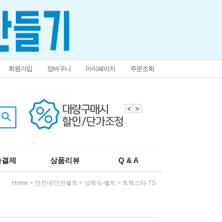
회원가입
장바구니
마이페이지
주문조회
<
>
춤결제
상품리뷰
Q & A
Home
>
안전대/안전벨트
>
상체식-벨트
>
트렉스타-TS