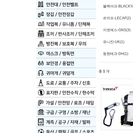
블랙야크-BLACKYA
르까프-LECAF(2)
지엔에스-GNS(3)
유니칸-UK(1)
동현테크-DH(1)
총
1
개