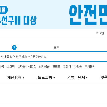
로그인
3
조끼
4
쿨링
5
탄력봉
하복
쿨조끼
쿨타올
식염정
냉각용품
안전모
안전화
차단봉
주차블럭
6
오토스
7
추락
재난방재
도로교통
의류ㆍ단체
맞
▼
▼
▼
8
선풍기
9
코브
10
코오롱
1
서큘레이터
2
K2-106