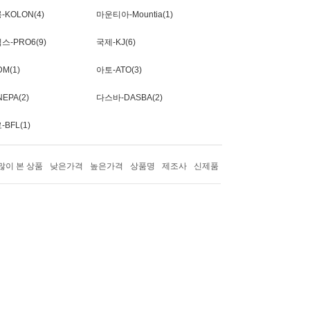
KOLON(4)
마운티아-Mountia(1)
스-PRO6(9)
국제-KJ(6)
M(1)
아토-ATO(3)
EPA(2)
다스바-DASBA(2)
BFL(1)
많이 본 상품
낮은가격
높은가격
상품명
제조사
신제품