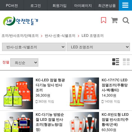
PC버전
로그인
회원가입
마이페이지
최근본상품
조끼/반사조끼/단체조끼
반사-신호-식별조끼
LED 조명조끼
정렬
KC-LED 점멸 형광
KC-17/17C LED
다기능 망사 반사
점멸조끼(주황망
조끼
사-백/황띠)
36,300원
14,300원
363원 적립
143원 적립
KC-다기능 방범순
KC-X반도형 LED
찰 LED 점멸 반사
점멸 반사조끼(주
조끼(형광노랑/검
황색/곤색)
정)
60,500원