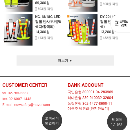
69,300원
605원 적립
693원 적립
KC-18/18C LED
DY-2011XA LED
점멸 반사조끼(백
점멸 반사조끼(5
색띠/황색띠)
색)
14,300원
13,200원
143원 적립
132원 적립
더보기 ▼
CUSTOMER CENTER
BANK ACCOUNT
국민은행 802001-04-283969
tel. 02-783-5557
하나은행 239-910032-32604
fax. 02-6007-1448
농협은행 302-1477-8600-11
E-mail. nowsafety@naver.com
예금주 박연화(안전만들기)
고객센터
비회원
연결하기
1:1 문의