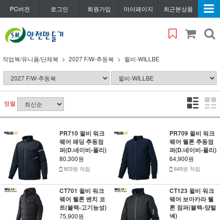
PC버전
로그인
회원가입
마이페이지
최근본상품
작업복/유니폼/단체복
2027 F/W-추동복
윌비-WILLBE
정렬
PR710 윌비 워크
PR709 윌비 워크
웨어 패딩 추동점
웨어 웰론 추동점
퍼(D.네이비-폴리)
퍼(D.네이비-폴리)
80,300원
64,900원
803원 적립
649원 적립
CT701 윌비 워크
CT123 윌비 워크
웨어 웰론 벤치 코
웨어 보아카라 웰
트(블랙-고기능성)
론 점퍼(블랙-양털
넥)
75,900원