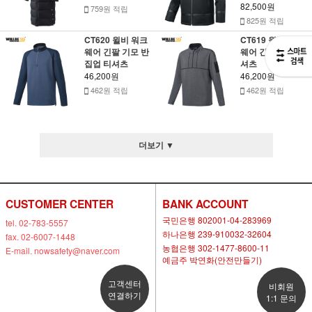
82,500원
759원 적립
825원 적립
CT620 윌비 워크
CT619 윌비 워크
웨어 긴팔 기모 반
웨어 긴팔 집업 티
집업 티셔츠
셔츠
46,200원
46,200원
462원 적립
462원 적립
더보기 ▼
CUSTOMER CENTER
BANK ACCOUNT
국민은행 802001-04-283969
tel. 02-783-5557
하나은행 239-910032-32604
fax. 02-6007-1448
농협은행 302-1477-8600-11
E-mail. nowsafety@naver.com
예금주 박연화(안전만들기)
고객센터
비회원
연결하기
1:1 문의