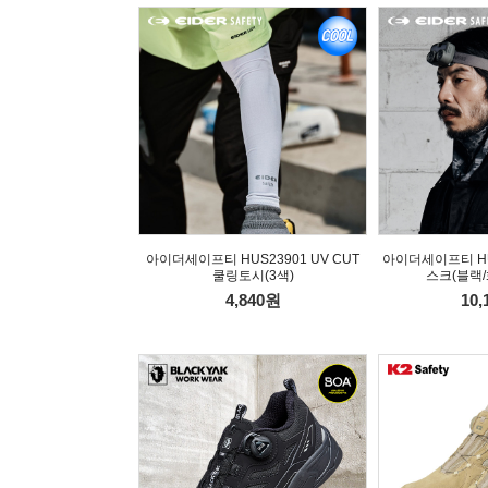
아이더세이프티 HUS23901 UV CUT
아이더세이프티 HU
쿨링토시(3색)
스크(블랙/
4,840원
10,