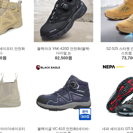
투 세이프티 안전화
블랙야크 YAK-420D 안전화(블랙-
SZ-525 스타젠
지-
다이얼.논
스트랩
00원
82,500원
73,7
지) 아이더세이프티
블랙이글 VC-610 안전화(네이비-
네파 세이프티 GT-3