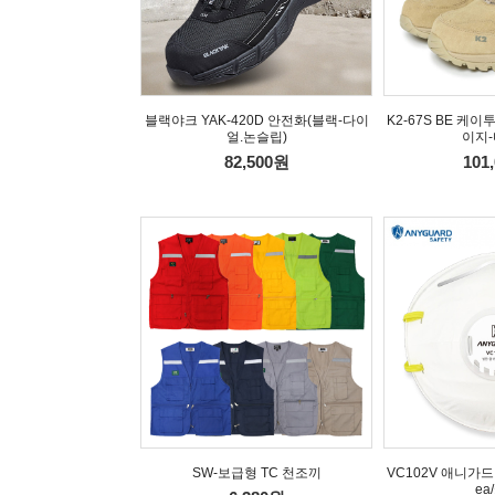
블랙야크 YAK-420D 안전화(블랙-다이
K2-67S BE 케
얼.논슬립)
이지-
82,500원
101
SW-보급형 TC 천조끼
VC102V 애니가드
ea