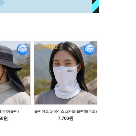
메쉬햇(블랙)
블랙야크 S-페이스스카프(블랙/화이트)
550원
7,700원