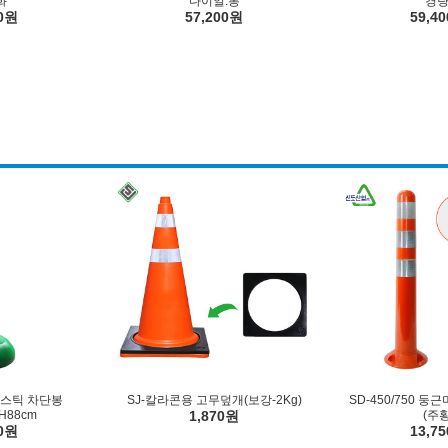
화
다이얼.통
경량
50원
57,200원
59,4
라스틱 차단봉
SJ-칼라콘용 고무덮개(보강-2Kg)
SD-450/750 
H88cm
1,870원
(주황
50원
13,7