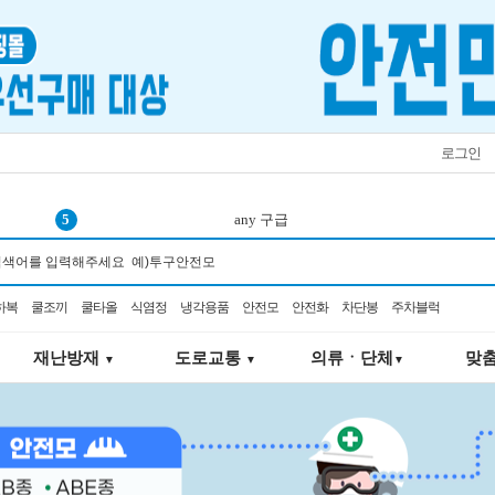
로그인
5
any 구급
6
공사용 알림표지판
7
안전블럭
하복
쿨조끼
쿨타올
식염정
냉각용품
안전모
안전화
차단봉
주차블럭
8
몽크로스
9
물티슈
재난방재
도로교통
의류ㆍ단체
맞
▼
▼
▼
10
벨트
1
재난키트
2
선풍기
3
안전대
4
3m 마스크 가방