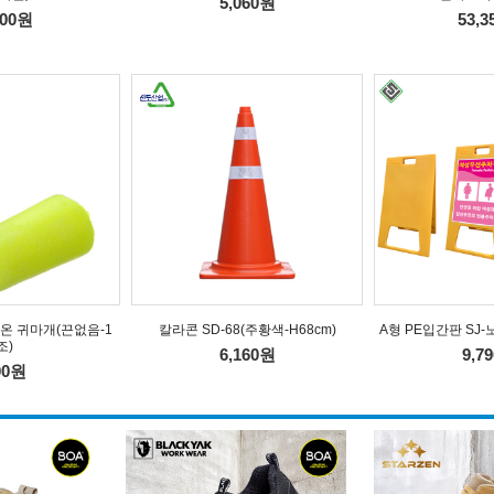
5,060원
600원
53,
온 귀마개(끈없음-1
칼라콘 SD-68(주황색-H68cm)
A형 PE입간판 SJ-노랑
조)
6,160원
9,7
00원