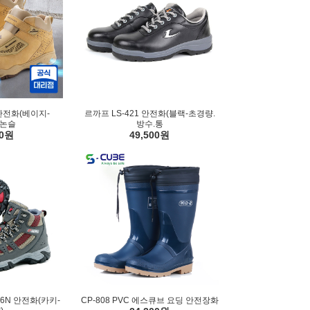
 안전화(베이지-
르까프 LS-421 안전화(블랙-초경량.
.논슬
방수.통
00원
49,500원
6N 안전화(카키-
CP-808 PVC 에스큐브 요딩 안전장화