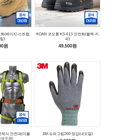
안전화(베이지-스트랩.
KOAN 코오롱 KS-613 안전화(블랙-지
립)
퍼)
700원
49,500원
 전체식 안전대(더블.
3M-슈퍼그립200 장갑(내오일)
-대구경)