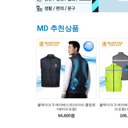
MD
추천상품
블랙야크 S-에어베스트(네이비-쿨링팬
블랙야크 S-에어베
+배터리포함)
리포함)
94,600원
106