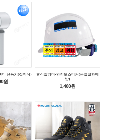
핸디 선풍기(접이식)
휴식알리미-안전모스티커(온열질환예
방)
000원
1,400원