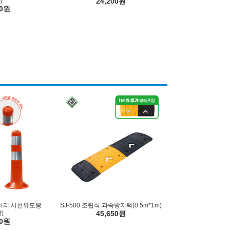
)
24,200원
00원
둥근머리 시선유도봉
SJ-500 조립식 과속방지턱(0.5m*1m)
)
45,650원
50원