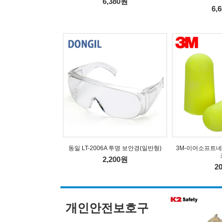
6,380원
6,
동일 LT-2006A 투명 보안경(일반형)
3M-이어소프트네
2,200원
2
개인안전보호구