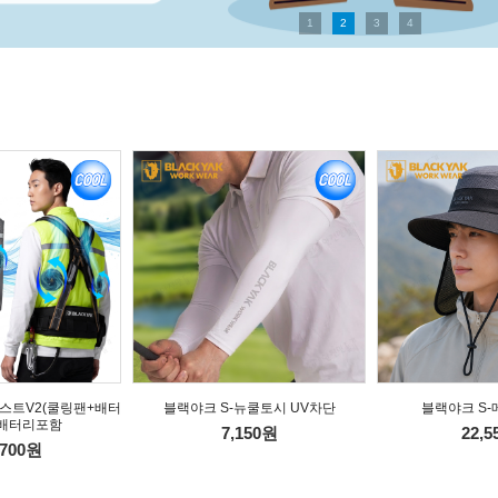
1
2
3
4
스트V2(쿨링팬+배터
블랙야크 S-뉴쿨토시 UV차단
블랙야크 S-
 배터리포함
7,150원
22,
,700원