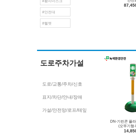
안전
#황사마스크
87,4
#안전대
#헬멧
도로주차가설
도로/교통/주차/신호
표지/차단/안내/장애
가설/안전망/로프/테잎
DN-기린콘 플
(오뚜기형-
14,8