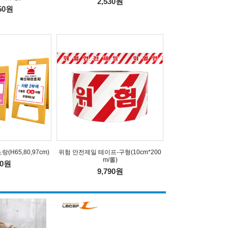
2,530원
350원
(H65,80,97cm)
위험 안전제일 테이프-구형(10cm*200
m/롤)
90원
9,790원