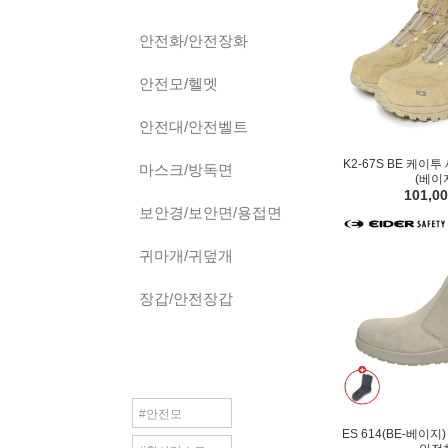
안전화/안전장화
안전모/헬멧
안전대/안전벨트
K2-67S BE 케이
마스크/방독면
(베이
101,0
보안경/보안면/용접면
귀마개/귀덮개
장갑/안전장갑
#안전모
ES 614(BE-베이