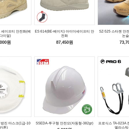
이투 세이프티 안전화(베
ES 614(BE-베이지) 아이더세이프티 안
SZ-525 스타젠 
다이얼)
전화
논슬
,000원
87,450원
73,
 방진 마스크(1급-10
SSEDA-투구형 안전모(자동형-382gr)
프로식스 TA-023A
/카톤)
엘라스틱