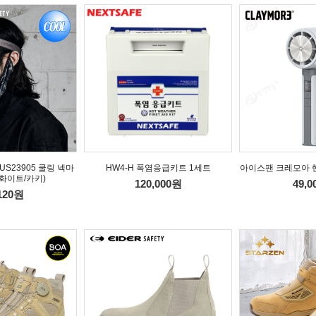
S23905 쿨링 넥마
HW4-H 폭염응급키트 1세트
아이스팬 크레모아 
화이트/카키)
120,000원
49,
120원