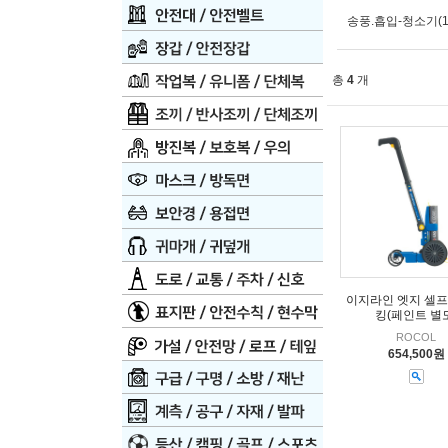
송풍.흡입-청소기(1
총
4
개
이지라인 엣지 셀프
킹(페인트 별
ROCOL
654,500원