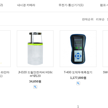
2)
내시경 카메라
무전기-통신기기(1)
펌프-
판매순위
리뷰순
 라인마
JI-D20 드릴안전커버 H16c
T-400 도막두께측정기
SW
도)
m*Ø120
1,177,000원
34,650원
1