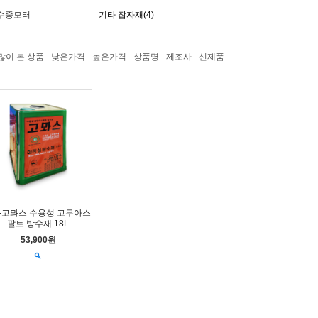
수중모터
기타 잡자재(4)
많이 본 상품
낮은가격
높은가격
상품명
제조사
신제품
-고뫄스 수용성 고무아스
팔트 방수재 18L
53,900원