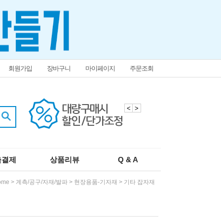
회원가입
장바구니
마이페이지
주문조회
<
>
춤결제
상품리뷰
Q & A
ome
>
계측/공구/자재/발파
>
현장용품-기자재
>
기타 잡자재