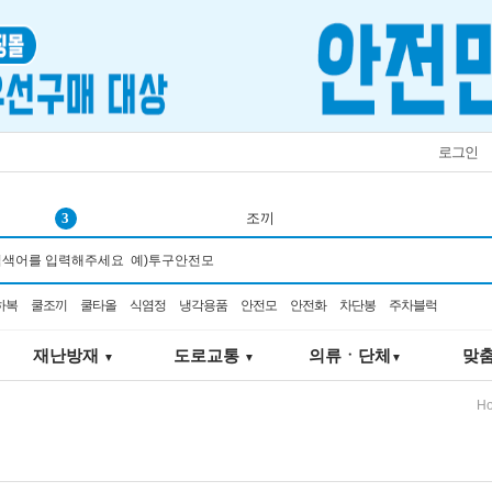
로그인
3
조끼
4
쿨링
5
탄력봉
하복
쿨조끼
쿨타올
식염정
냉각용품
안전모
안전화
차단봉
주차블럭
6
오토스
7
추락
재난방재
도로교통
의류ㆍ단체
맞
▼
▼
▼
8
선풍기
9
코브
H
10
코오롱
1
서큘레이터
2
K2-106