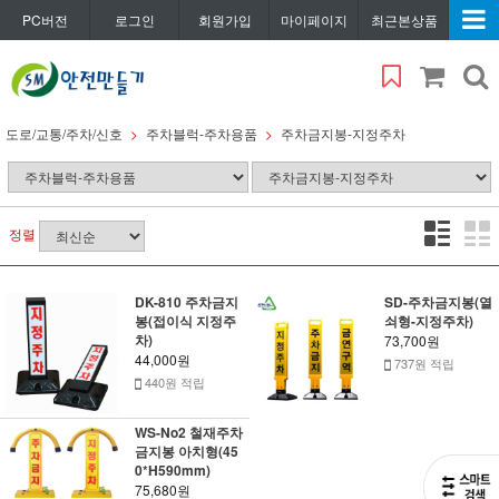
PC버전
로그인
회원가입
마이페이지
최근본상품
도로/교통/주차/신호
주차블럭-주차용품
주차금지봉-지정주차
정렬
DK-810 주차금지
SD-주차금지봉(열
봉(접이식 지정주
쇠형-지정주차)
차)
73,700원
44,000원
737원 적립
440원 적립
WS-No2 철재주차
금지봉 아치형(45
0*H590mm)
75,680원