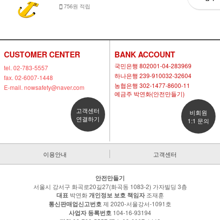
756원 적립
CUSTOMER CENTER
BANK ACCOUNT
국민은행 802001-04-283969
tel. 02-783-5557
하나은행 239-910032-32604
fax. 02-6007-1448
농협은행 302-1477-8600-11
E-mail. nowsafety@naver.com
예금주 박연화(안전만들기)
고객센터
비회원
연결하기
1:1 문의
이용안내
고객센터
안전만들기
서울시 강서구 화곡로20길27(화곡동 1083-2) 가자빌딩 3층
대표
박연화
개인정보 보호 책임자
조재훈
통신판매업신고번호
제 2020-서울강서-1091호
사업자 등록번호
104-16-93194