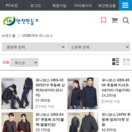
PC버전
로그인
회원가입
마이페이지
최근본상품
브랜드몰
UNIBOSS-유니보스
정렬
유니보스 UBS-32
유니보스 UBS-95
09/3210 추동복 상
09 추동복 티셔츠
하의(네이비-반사
(네이비-가슴지퍼)
띠)
24,200원
31,900원
242원 적립
319원 적립
유니보스 UBS-84
유니보스 25FW 추
87 추동복 조끼(블
동복 점퍼/자켓 모
랙-발열안감)
음
23,100원
42,900원