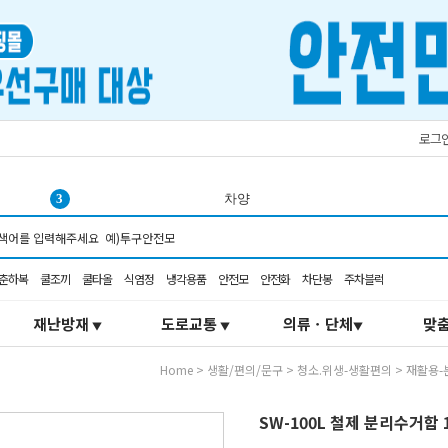
로그
3
차양
4
재난키트
5
의약외품
6
3m 가방
춘하복
쿨조끼
쿨타올
식염정
냉각용품
안전모
안전화
차단봉
주차블럭
7
any 구급
8
쿨링
재난방재
도로교통
의류ㆍ단체
맞
▼
▼
▼
9
3m 마스크 가방
Home
>
생활/편의/문구
>
청소.위생-생활편의
>
재활용-
10
선풍기
1
벨트
SW-100L 철제 분리수거함 1e
2
조끼