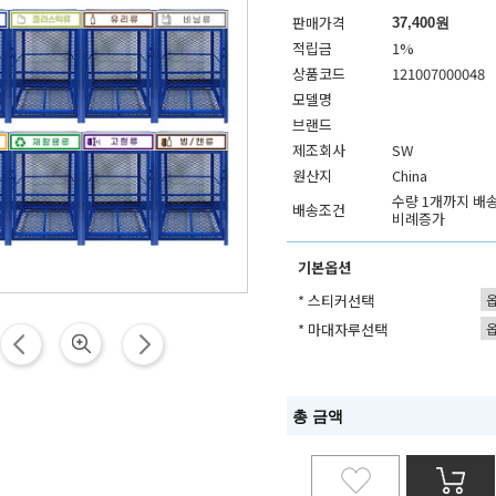
판매가격
37,400원
적립금
1%
상품코드
121007000048
모델명
브랜드
제조회사
SW
원산지
China
수량 1개까지 배송
배송조건
비례증가
기본옵션
* 스티커선택
* 마대자루선택
총 금액