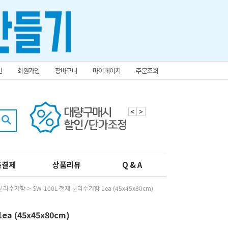
인
회원가입
장바구니
마이페이지
주문조회
<
>
춤결제
상품리뷰
Q & A
분리수거함
> SW-100L 철제 분리수거함 1ea (45x45x80cm)
a (45x45x80cm)