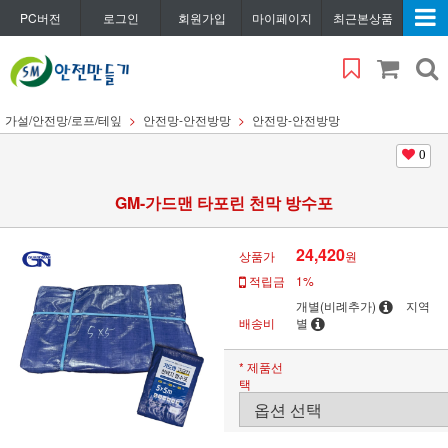
PC버전
로그인
회원가입
마이페이지
최근본상품
가설/안전망/로프/테잎
안전망-안전방망
안전망-안전방망
0
GM-가드맨 타포린 천막 방수포
24,420
상품가
원
적립금
1%
개별(비례추가)
지역
배송비
별
* 제품선
택