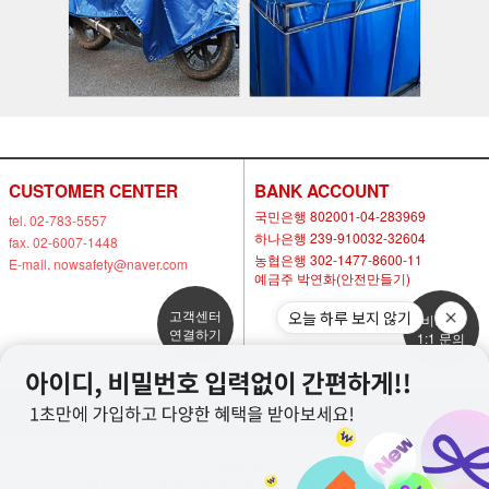
CUSTOMER CENTER
BANK ACCOUNT
국민은행 802001-04-283969
tel. 02-783-5557
하나은행 239-910032-32604
fax. 02-6007-1448
농협은행 302-1477-8600-11
E-mail. nowsafety@naver.com
예금주 박연화(안전만들기)
고객센터
오늘 하루 보지 않기
비회원
연결하기
1:1 문의
이용안내
고객센터
안전만들기
서울시 강서구 화곡로20길27(화곡동 1083-2) 가자빌딩 3층