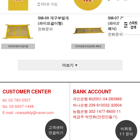
352원 적립
SM-09 개구부덮개
SM-07 개구부덮개
(파이프걸이형)
(파이프걸이형-개
폐식)
전화문의
전화문의
더보기 ▼
CUSTOMER CENTER
BANK ACCOUNT
국민은행 802001-04-283969
tel. 02-783-5557
하나은행 239-910032-32604
fax. 02-6007-1448
농협은행 302-1477-8600-11
E-mail. nowsafety@naver.com
예금주 박연화(안전만들기)
고객센터
비회원
연결하기
1:1 문의