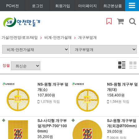
PC버전
로그인
회원가입
마이페이지
최근본상품
가설/안전망/로프/테잎
비계-안전가설재
개구부덮개
정렬
NS-원형 개구부 덮
NS-원형 개구부 덮
개(소)
개(대)
107,800원
158,400원
1,078원 적립
1,584원 적립
SJ-사각형 개구부
SJ-원형 개구부덮
덮개(PP-700*100
개(외경Ø700mm)
0mm)
39,050원
35,200원
390원 적립