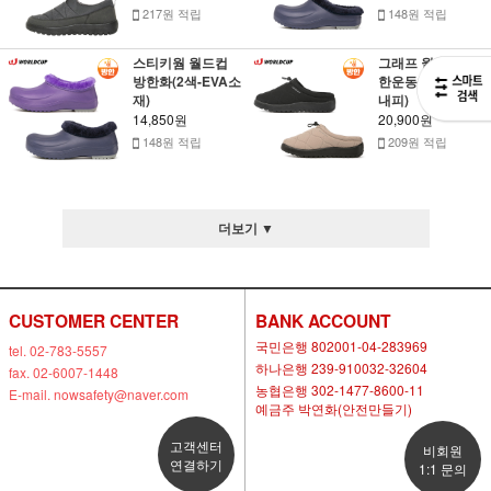
217원 적립
148원 적립
스티키웜 월드컵
그래프 월드컵 방
방한화(2색-EVA소
한운동화(2색-기모
재)
내피)
14,850원
20,900원
148원 적립
209원 적립
더보기 ▼
CUSTOMER CENTER
BANK ACCOUNT
국민은행 802001-04-283969
tel. 02-783-5557
하나은행 239-910032-32604
fax. 02-6007-1448
농협은행 302-1477-8600-11
E-mail. nowsafety@naver.com
예금주 박연화(안전만들기)
고객센터
비회원
연결하기
1:1 문의