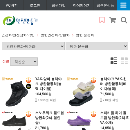
PC버전
로그인
회원가입
마이페이지
최근본상품
안전화/안전장화/각반
방한안전화-방한화
방한 운동화
정렬
YAK-알파 블랙야
블랙야크 YAK-윈
크 방한활동화(블
터 방한활동화(베
랙-다이얼)
이지/블랙)
104,500원
71,500원
1,045원 적립
715원 적립
스노우워크 월드컵
스티키웜 하이 월
방한화(2색-털인
드컵 방한화(2색-E
솔)
VA소재)
21,780원
14,850원