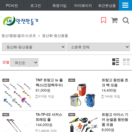
PC버전
로그인
회원가입
마이페이지
최근본상품
등산/캠핑/골프/스포츠
등산화-등산용품
정렬
TNF 트랑고 뉴 플
트랑고 등반용 쵸
렉스(인장력우수)
크 백 모음
61,000원
14,400원
610원 적립
144원 적립
TA-TP-02 서커스
트랑고 아이스 기
트레킹 폴
어 눈얼음 등반용
품 모음
144,000원
8,000원
1,440원 적립