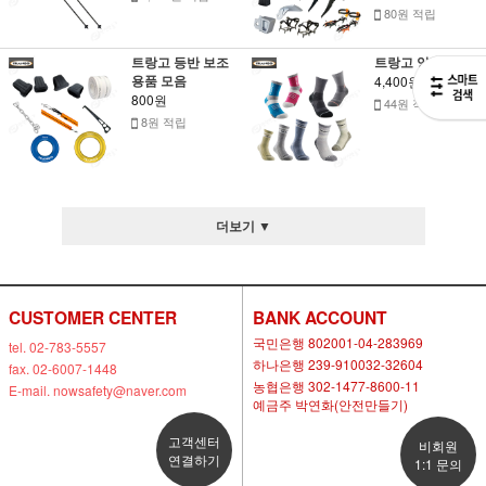
80원 적립
트랑고 등반 보조
트랑고 양말 모음
용품 모음
4,400원
800원
44원 적립
8원 적립
더보기 ▼
CUSTOMER CENTER
BANK ACCOUNT
국민은행 802001-04-283969
tel. 02-783-5557
하나은행 239-910032-32604
fax. 02-6007-1448
농협은행 302-1477-8600-11
E-mail. nowsafety@naver.com
예금주 박연화(안전만들기)
고객센터
비회원
연결하기
1:1 문의