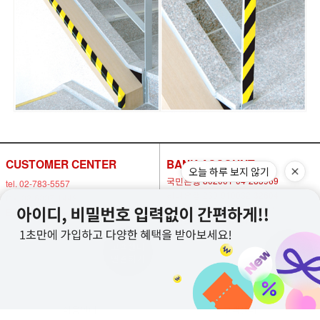
CUSTOMER CENTER
BANK ACCOUNT
오늘 하루 보지 않기
국민은행 802001-04-283969
tel. 02-783-5557
하나은행 239-910032-32604
fax. 02-6007-1448
농협은행 302-1477-8600-11
E-mail. nowsafety@naver.com
예금주 박연화(안전만들기)
고객센터
비회원
연결하기
1:1 문의
이용안내
고객센터