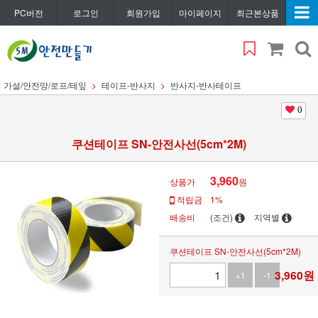
PC버전
로그인
회원가입
마이페이지
최근본상품
가설/안전망/로프/테잎
테이프-반사지
반사지-반사테이프
0
쿠션테이프 SN-안전사선(5cm*2M)
3,960
상품가
원
적립금
1%
배송비
(조건)
지역별
쿠션테이프 SN-안전사선(5cm*2M)
3,960
원
+1
-1