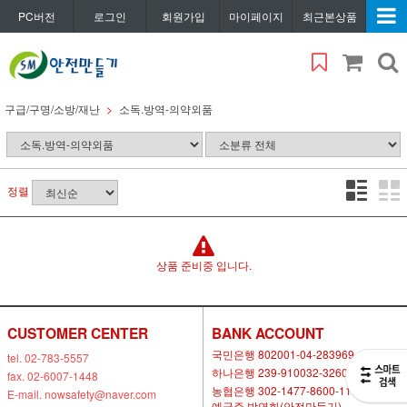
PC버전
로그인
회원가입
마이페이지
최근본상품
구급/구명/소방/재난
소독.방역-의약외품
정렬
상품 준비중 입니다.
CUSTOMER CENTER
BANK ACCOUNT
국민은행 802001-04-283969
tel. 02-783-5557
하나은행 239-910032-32604
fax. 02-6007-1448
농협은행 302-1477-8600-11
E-mail. nowsafety@naver.com
예금주 박연화(안전만들기)