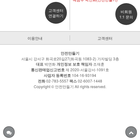
고객센터
비회원
연결하기
1:1 문의
이용안내
고객센터
안전만들기
서울시 강서구 화곡로20길27(화곡동 1083-2) 가자빌딩 3층
대표
박연화
개인정보 보호 책임자
조재훈
통신판매업신고번호
제 2020-서울강서-1091호
사업자 등록번호
104-16-93194
전화
02-783-5557
팩스
02-6007-1448
Copyright © 안전만들기 All rights reserved.